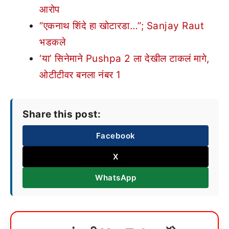
आरोप
“एकनाथ शिंदे हा खोटारडा…”; Sanjay Raut
भडकले
‘या’ सिनेमाने Pushpa 2 ला देखील टाकलं मागे,
ओटीटीवर बनला नंबर 1
Share this post:
Facebook
X
WhatsApp