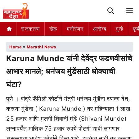
M
राजकारण
खेळ
मनोरंजन
आरोग्य
गुन्हे
कृष
Home
»
Marathi News
Karuna Munde यांनी देवेंद्र फडणवीसांचे
आभार मानले; धनंजय मुंडेंसाठी धोक्याची
घंटा?
पुणे । वांद्रे फॅमिली कोर्टाने मंत्री धनंजय मुंडेंना दणका देत,
करुणा मुंडेंना ( Karuna Munde ) दर महिन्याला 1 लाख
25 हजार आणि मुलगी शिवानी मुंडे (Shivani Munde)
लग्नापर्यंत मासिक 75 हजार रुपये पोटगी द्यावी लागणार
असल्याचा आदेश कोर्टाने दिला आहे. इतकेच नाही तर करूणा