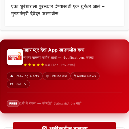
एका धुरंधाराला पुरस्कार देण्यासाठी एक धुरंधर आले –
मुख्यमंत्री देवेंद्र फडणवीस
महाराष्ट्र देशा App डाउनलोड करा
ताज्या बातम्या सर्वात आधी — Notifications सकट!
★★★★★
4.8 (12K+ reviews)
🔔 Breaking Alerts
📖 Offline वाचा
🎙️ Audio News
📺 Live TV
पूर्णपणे मोफत — कोणतेही Subscription नाही
FREE
🧭 अलीकडील बातम्या