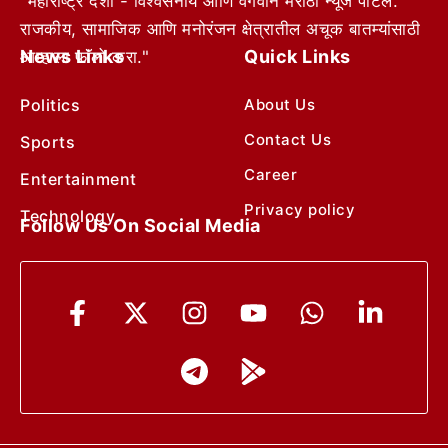
"महाराष्ट्र देशा - विश्वसनीय आणि वेगवान मराठी न्यूज पोर्टल.
राजकीय, सामाजिक आणि मनोरंजन क्षेत्रातील अचूक बातम्यांसाठी
News Links
Quick Links
आम्हाला फॉलो करा."
Politics
About Us
Contact Us
Sports
Career
Entertainment
Privacy policy
Technology
Follow Us On Social Media