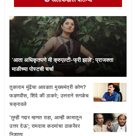
‘आता अधिकृतपणे मी क्रुएल्टी-फ्री झाले’; प्राजक्ता
माळीच्या पोस्टची चर्चा
तुकाराम मुंढेंचा आवडता मुख्यमंत्री कोण?
फडणवीस, शिंदे की ठाकरे; उत्तराने सगळेच
चक्रावले
‘तुम्ही गद्दार म्हणत राहा, आम्ही कामातून
उत्तर देऊ’; रामदास कदमांचा ठाकरेंवर
निशाणा