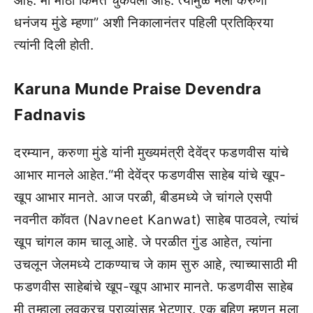
आहे. मी मोठी किंमत चुकवली आहे. त्यामुळे मला करुणा
धनंजय मुंडे म्हणा” अशी निकालानंतर पहिली प्रतिक्रिया
त्यांनी दिली होती.
Karuna Munde Praise Devendra
Fadnavis
दरम्यान, करुणा मुंडे यांनी मुख्यमंत्री देवेंद्र फडणवीस यांचे
आभार मानले आहेत.“मी देवेंद्र फडणवीस साहेब यांचे खूप-
खूप आभार मानते. आज परळी, बीडमध्ये जे चांगले एसपी
नवनीत कॉवत (Navneet Kanwat) साहेब पाठवले, त्यांचं
खूप चांगल काम चालू आहे. जे परळीत गुंड आहेत, त्यांना
उचलून जेलमध्ये टाकण्याच जे काम सुरु आहे, त्याच्यासाठी मी
फडणवीस साहेबांचे खूप-खूप आभार मानते. फडणवीस साहेब
मी तुम्हाला लवकरच पुराव्यांसह भेटणार. एक बहिण म्हणून मला