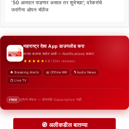
‘50 आमदार पाडणार असाल तर शुभेच्छा’; दरेकरांचे
जरांगेंना ओपन चॅलेंज
महाराष्ट्र देशा App डाउनलोड करा
ताज्या बातम्या सर्वात आधी — Notifications सकट!
★★★★★
4.8 (12K+ reviews)
🔔 Breaking Alerts
📖 Offline वाचा
🎙️ Audio News
📺 Live TV
पूर्णपणे मोफत — कोणतेही Subscription नाही
FREE
🧭 अलीकडील बातम्या