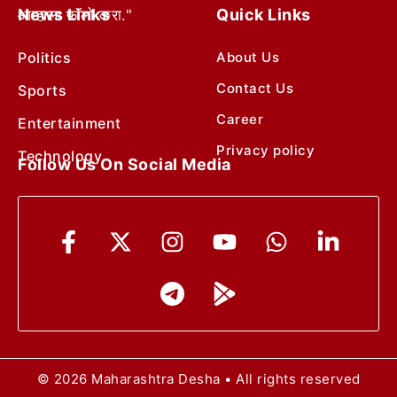
News Links
Quick Links
आम्हाला फॉलो करा."
Politics
About Us
Contact Us
Sports
Career
Entertainment
Privacy policy
Technology
Follow Us On Social Media
© 2026 Maharashtra Desha • All rights reserved