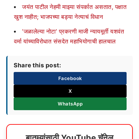
जयंत पाटील नेहमी माझ्या संपर्कात असतात, पक्षात
खुश नाहीत; भाजपच्या बड्या नेत्याचं विधान
‘जळालेल्या नोटा’ प्रकरणी माजी न्यायमूर्ती यशवंत
वर्मा यांच्याविरोधात संसदेत महाभियोगाची हालचाल
Share this post:
Facebook
X
WhatsApp
बातम्यांसाठी YouTube चॅनेल