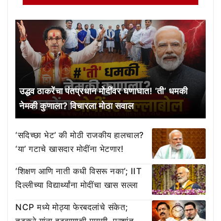
उद्धव ठाकरेंचा पंतप्रधान मोदींवर घणाघात! ‘ती’ धमकी
नेमकी कुणाला? विचारला मोठा सवाल
‘सदिच्छा भेट’ की मोठी राजकीय हालचाल?
‘या’ गटाचे खासदार मोदींना भेटणार!
‘शिक्षण आणि नाती कधी विसरू नका’; IIT
दिल्लीच्या विद्यार्थ्यांना मोदींचा खास सल्ला
NCP मध्ये मोठ्या फेरबदलांचे संकेत;
तटकरे यांना हटवण्याची मागणी, प्रशांत