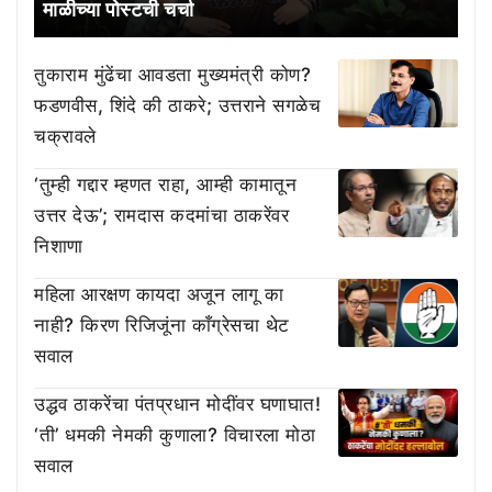
माळीच्या पोस्टची चर्चा
तुकाराम मुंढेंचा आवडता मुख्यमंत्री कोण?
फडणवीस, शिंदे की ठाकरे; उत्तराने सगळेच
चक्रावले
‘तुम्ही गद्दार म्हणत राहा, आम्ही कामातून
उत्तर देऊ’; रामदास कदमांचा ठाकरेंवर
निशाणा
महिला आरक्षण कायदा अजून लागू का
नाही? किरण रिजिजूंना काँग्रेसचा थेट
सवाल
उद्धव ठाकरेंचा पंतप्रधान मोदींवर घणाघात!
‘ती’ धमकी नेमकी कुणाला? विचारला मोठा
सवाल