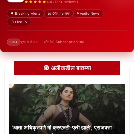
★★★★★
4.8 (12K+ reviews)
🔔 Breaking Alerts
📖 Offline वाचा
🎙️ Audio News
📺 Live TV
पूर्णपणे मोफत — कोणतेही Subscription नाही
FREE
🧭 अलीकडील बातम्या
‘आता अधिकृतपणे मी क्रुएल्टी-फ्री झाले’; प्राजक्ता