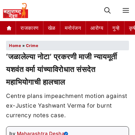
M
राजकारण
खेळ
मनोरंजन
आरोग्य
गुन्हे
कृष
Home
»
Crime
‘जळालेल्या नोटा’ प्रकरणी माजी न्यायमूर्ती
यशवंत वर्मा यांच्याविरोधात संसदेत
महाभियोगाची हालचाल
Centre plans impeachment motion against
ex-Justice Yashwant Verma for burnt
currency notes case.
by
Maharashtra Desha