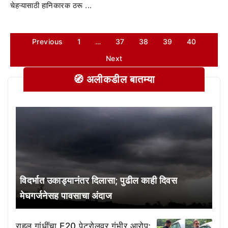
चेहऱ्यासाठी हानिकारक ठरू ...
Previous
1
…
37
38
39
40
Next
🧭 अलीकडील बातम्या
विदर्भात उकाड्यानंतर दिलासा; पुढील काही दिवस
मेघगर्जनेसह पावसाचा अंदाज
राहुल गांधींचा E20 पेट्रोलवर गंभीर आरोप;