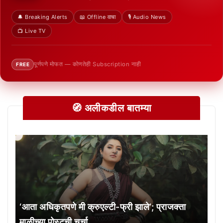
🔔 Breaking Alerts
📖 Offline वाचा
🎙️ Audio News
📺 Live TV
पूर्णपणे मोफत — कोणतेही Subscription नाही
FREE
🧭 अलीकडील बातम्या
‘आता अधिकृतपणे मी क्रुएल्टी-फ्री झाले’; प्राजक्ता
माळीच्या पोस्टची चर्चा