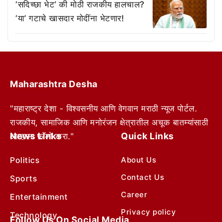
‘सदिच्छा भेट’ की मोठी राजकीय हालचाल?
‘या’ गटाचे खासदार मोदींना भेटणार!
Maharashtra Desha
"महाराष्ट्र देशा - विश्वसनीय आणि वेगवान मराठी न्यूज पोर्टल.
राजकीय, सामाजिक आणि मनोरंजन क्षेत्रातील अचूक बातम्यांसाठी
News Links
Quick Links
आम्हाला फॉलो करा."
Politics
About Us
Contact Us
Sports
Career
Entertainment
Privacy policy
Technology
Follow Us On Social Media