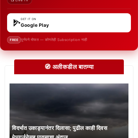
GET IT ON
Google Play
पूर्णपणे मोफत — कोणतेही Subscription नाही
FREE
🧭 अलीकडील बातम्या
विदर्भात उकाड्यानंतर दिलासा; पुढील काही दिवस
मेघगर्जनेसह पावसाचा अंदाज