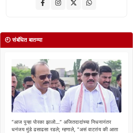
🕘 संबंधित बातम्या
“आज पुन्हा पोरका झालो…” अजितदादांच्या निधनानंतर
धनंजय मुंडे ढसाढसा रडले; म्हणाले, “असं वाटतंय की आता