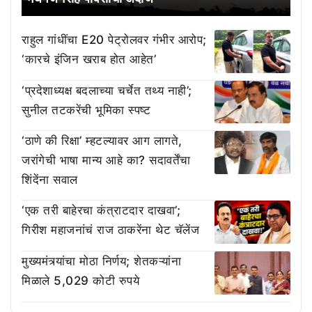
राहुल गांधींचा E20 पेट्रोलवर गंभीर आरोप;
‘कारचे इंजिन खराब होत आहेत’
‘प्रदेशाध्यक्ष बदलाच्या चर्चेत तथ्य नाही’;
सुनील तटकरेंची भूमिका स्पष्ट
‘ठाणे की रिक्षा’ म्हटल्यावर आग लागते,
जरांगेची भाषा मान्य आहे का? सदावर्तेंचा
शिंदेंना सवाल
‘एक तरी बाहेरचा कंत्राटदार दाखवा’;
गिरीश महाजनांचं राज ठाकरेंना थेट चॅलेंज
मुख्यमंत्र्यांचा मोठा निर्णय; शेतकऱ्यांना
मिळाले 5,029 कोटी रुपये