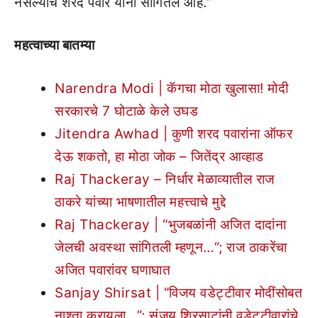
नसल्याचं शरद पवार यांनी सांगितलं आहे.”
महत्वाच्या बातम्या
Narendra Modi | कॅगचा मोठा खुलासा! मोदी
सरकारचे 7 घोटाळे केले उघड
Jitendra Awhad | कुणी शरद पवारांना ऑफर
देऊ शकतो, हा मोठा जोक – जितेंद्र आव्हाड
Raj Thackeray – निर्धार मेळाव्यातील राज
ठाकरे यांच्या भाषणातील महत्त्वाचे मुद्दे
Raj Thackeray | “भुजबळांनी अजित दादांना
जेलची अवस्था सांगितली म्हणून…”; राज ठाकरेंचा
अजित पवारांवर घणाघात
Sanjay Shirsat | “विजय वडेट्टीवार मोदींसोबत
नाश्ता करायला…”; संजय शिरसाटांनी वडेट्टीवारांचे