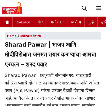
M
राजकारण
खेळ
मनोरंजन
आरोग्य
गुन्हे
कृष
Home
»
Maharashtra
Sharad Pawar | भाजप आणि
मोदींविरोधात जनमत तयार करण्याचा आमचा
प्रयत्न – शरद पवार
Sharad Pawar | छत्रपती संभाजीनगर: राष्ट्रवादी
काँग्रेस पक्षाचे दोन गट पडल्यानंतर शरद पवार आणि अजित
पवार (Ajit Pawar) यांच्या वारंवार बैठकी होताना दिसत
आहे. या बैठकीनंतर शरद पवार देखील भाजपसोबत जाणार
असल्याच्या चर्चा राजकीय वर्तुळात रंगल्या होत्या. त्यानंतर