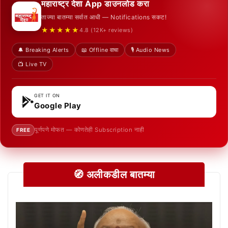
महाराष्ट्र देशा App डाउनलोड करा
ताज्या बातम्या सर्वात आधी — Notifications सकट!
★★★★★
4.8 (12K+ reviews)
🔔 Breaking Alerts
📖 Offline वाचा
🎙️ Audio News
📺 Live TV
GET IT ON
Google Play
पूर्णपणे मोफत — कोणतेही Subscription नाही
FREE
🧭 अलीकडील बातम्या