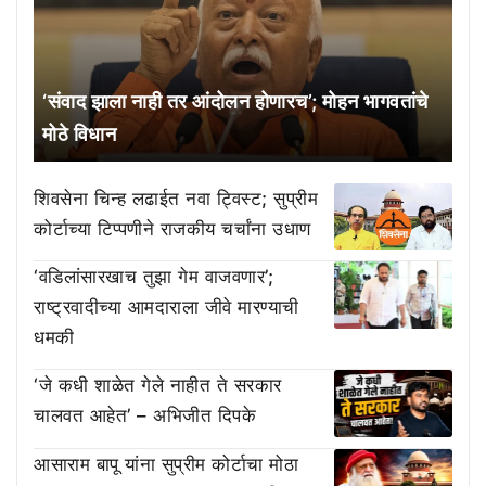
‘संवाद झाला नाही तर आंदोलन होणारच’; मोहन भागवतांचे
मोठे विधान
शिवसेना चिन्ह लढाईत नवा ट्विस्ट; सुप्रीम
कोर्टाच्या टिप्पणीने राजकीय चर्चांना उधाण
‘वडिलांसारखाच तुझा गेम वाजवणार’;
राष्ट्रवादीच्या आमदाराला जीवे मारण्याची
धमकी
‘जे कधी शाळेत गेले नाहीत ते सरकार
चालवत आहेत’ – अभिजीत दिपके
आसाराम बापू यांना सुप्रीम कोर्टाचा मोठा