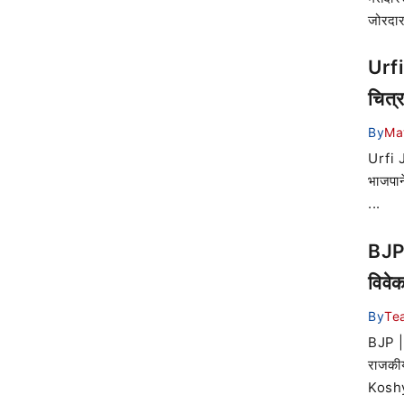
जोरदार 
Urfi
चित्र
By
Ma
Urfi J
भाजपान
...
BJP |
विवेक
By
Te
BJP | म
राजकीय
Koshy