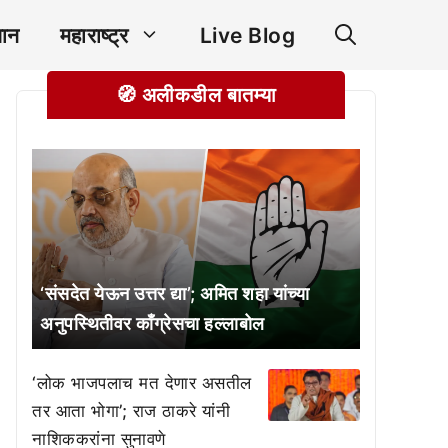
ञान
महाराष्ट्र
Live Blog
🧭 अलीकडील बातम्या
‘संसदेत येऊन उत्तर द्या’; अमित शहा यांच्या
अनुपस्थितीवर काँग्रेसचा हल्लाबोल
‘लोक भाजपलाच मत देणार असतील
तर आता भोगा’; राज ठाकरे यांनी
नाशिककरांना सुनावणे