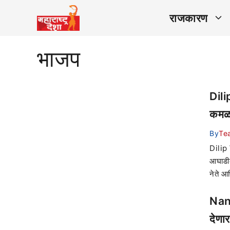
राजकारण
भाजप
Dili
कमळ 
By
Te
Dilip 
आघाडीकड
नेते आण
Nana
देणा