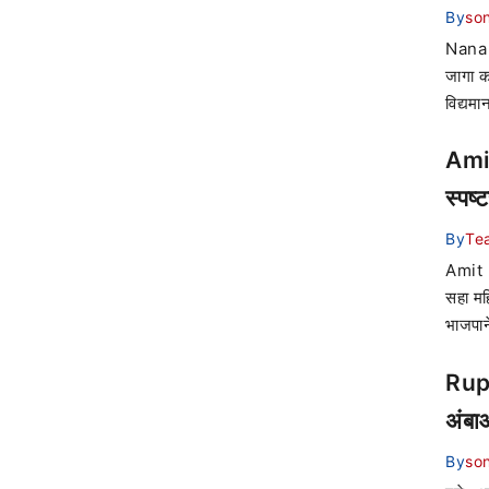
By
son
Nana 
जागा का
विद्यम
Amit
स्पष्
By
Te
Amit D
सहा मह
भाजपाने
Rupa
अंबाआ
By
son