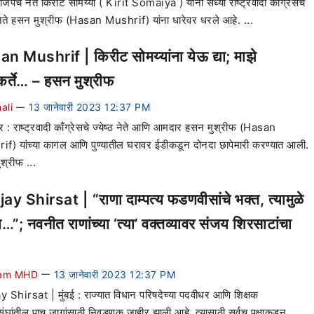
भाजपचे नेते किरीट सोमय्या ( Kirit Somaiya ) यांनी सध्या राष्ट्रवादी काँग्रेसचे
ठ नेते हसन मुश्रीफ (Hasan Mushrif) यांना धारेवर धरले आहे. ...
n Mushrif | किरीट सोमय्यांना येऊ द्या; माझे
यकर्ते… – हसन मुश्रीफ
ali
13 जानेवारी 2023 12:37 PM
—
ूर : राष्ट्रवादी काँग्रेसचे ज्येष्ठ नेते आणि आमदार हसन मुश्रीफ (Hasan
f) यांच्या कागल आणि पुण्यातील घरावर ईडीकडून दोनदा छापेमारी करण्यात आली.
श्रीफ ...
ay Shirsat | “राणा दाम्पत्य फडणवीसांचे भक्त, त्यामुळे
ना…”; नवनीत राणांच्या ‘त्या’ वक्तव्यावर संजय शिरसाटांचा
am MHD
13 जानेवारी 2023 12:37 PM
—
 Shirsat | मुंबई : राज्यात विधान परिषदेच्या पदवीधर आणि शिक्षक
ंघांतील पाच जागांसाठी निवडणूक जाहीर झाली आहे. त्यासाठी सर्वच पक्षाकडून