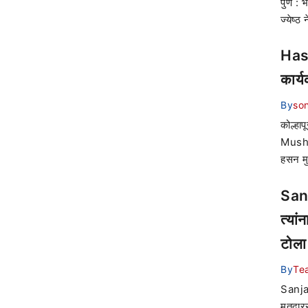
पुणे : 
ज्येष्
Hasa
कार्
By
son
कोल्हाप
Mushri
हसन मु
Sanj
त्यां
टोला
By
Te
Sanjay
मतदारस