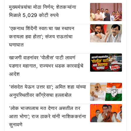
मुख्यमंत्र्यांचा मोठा निर्णय; शेतकऱ्यांना
मिळाले 5,029 कोटी रुपये
‘एकनाथ शिंदेंनी स्वतःचा पक्ष स्थापन
करायला हवा होता’; संजय राऊतांचा
घणाघात
खाजगी वाहनांवर ‘पोलीस’ पाटी लावणं
पडणार महागात, राज्यभर धडक कारवाईचे
आदेश
‘संसदेत येऊन उत्तर द्या’; अमित शहा यांच्या
अनुपस्थितीवर काँग्रेसचा हल्लाबोल
‘लोक भाजपलाच मत देणार असतील तर
आता भोगा’; राज ठाकरे यांनी नाशिककरांना
सुनावणे