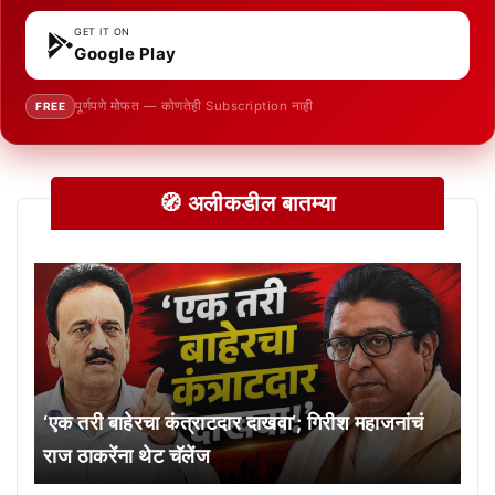
GET IT ON
Google Play
पूर्णपणे मोफत — कोणतेही Subscription नाही
FREE
🧭 अलीकडील बातम्या
‘एक तरी बाहेरचा कंत्राटदार दाखवा’; गिरीश महाजनांचं
राज ठाकरेंना थेट चॅलेंज