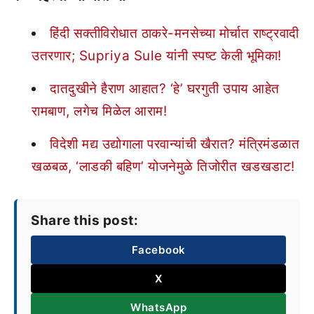
हिंदी सक्तीविरोधात ठाकरे-मनसेच्या मोर्चात राष्ट्रवादी
उतरणार; Supriya Sule यांनी स्पष्ट केली भूमिका!
दातदुखीने हैराण आहात? ‘हे’ घरगुती उपाय आहेत
रामबाण, लगेच मिळेल आराम!
विदेशी मद्य उद्योगाला परवान्यांची खैरात? मंत्रिमंडळात
खळबळ, ‘लाडकी बहिण’ योजनेमुळे तिजोरीत खडखडाट!
Share this post:
Facebook
X
WhatsApp