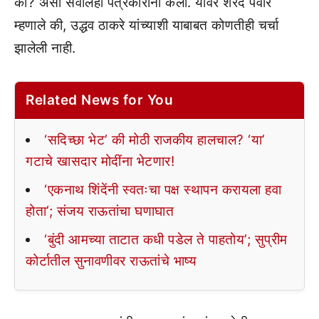
का? असा सवालही पत्रकारांनी केला. यावर शरद पवार
म्हणाले की, उद्धव ठाकरे यांच्याशी याबाबत कोणतीही चर्चा
झालेली नाही.
Related News for You
‘सदिच्छा भेट’ की मोठी राजकीय हालचाल? ‘या’
गटाचे खासदार मोदींना भेटणार!
‘एकनाथ शिंदेंनी स्वतःचा पक्ष स्थापन करायला हवा
होता’; संजय राऊतांचा घणाघात
‘बुंदी आमच्या ताटात कधी पडेल ते पाहतोय’; सुप्रीम
कोर्टातील सुनावणीवर राऊतांचे भाष्य