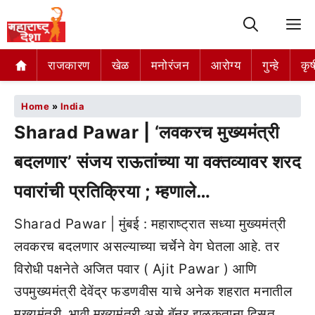
M
राजकारण
खेळ
मनोरंजन
आरोग्य
गुन्हे
कृष
Home
»
India
Sharad Pawar | ‘लवकरच मुख्यमंत्री
बदलणार’ संजय राऊतांच्या या वक्तव्यावर शरद
पवारांची प्रतिक्रिया ; म्हणाले…
Sharad Pawar | मुंबई : महाराष्ट्रात सध्या मुख्यमंत्री
लवकरच बदलणार असल्याच्या चर्चेने वेग घेतला आहे. तर
विरोधी पक्षनेते अजित पवार ( Ajit Pawar ) आणि
उपमुख्यमंत्री देवेंद्र फडणवीस याचे अनेक शहरात मनातील
मुख्यमंत्री, भावी मुख्यमंत्री असे बॅनर झळकताना दिसत