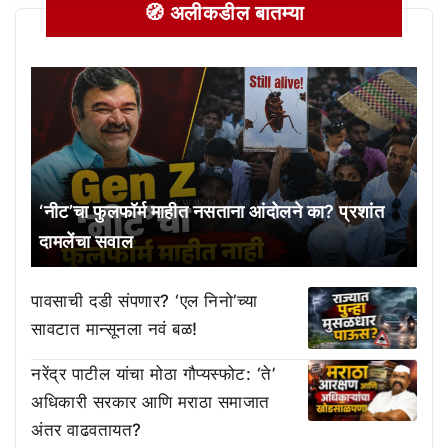
🧭 अलीकडील बातम्या
‘नीट’चा फुलफॉर्म माहीत नसताना आंदोलने का? प्रशांत
दामलेंचा सवाल
पावसाची दडी संपणार? ‘एल निनो’च्या
सावटात मान्सूनला नवं बळ!
नरेंद्र पाटील यांचा मोठा गौप्यस्फोट: ‘ते’
अधिकारी सरकार आणि मराठा समाजात
अंतर वाढवतायत?