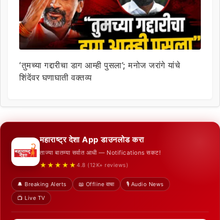
‘तुमच्या गद्दारीचा डाग आम्ही पुसला’; मनोज जरांगे यांचे
शिंदेंवर घणाघाती वक्तव्य
महाराष्ट्र देशा App डाउनलोड करा
ताज्या बातम्या सर्वात आधी — Notifications सकट!
★★★★★
4.8 (12K+ reviews)
🔔 Breaking Alerts
📖 Offline वाचा
🎙️ Audio News
📺 Live TV