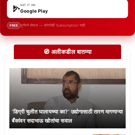
GET IT ON
Google Play
पूर्णपणे मोफत — कोणतेही Subscription नाही
FREE
🧭 अलीकडील बातम्या
‘डिग्री चुलीत घालायच्या का?’ उद्योगासाठी तारण मागणाऱ्या
बँकांवर सदाभाऊ खोतांचा सवाल