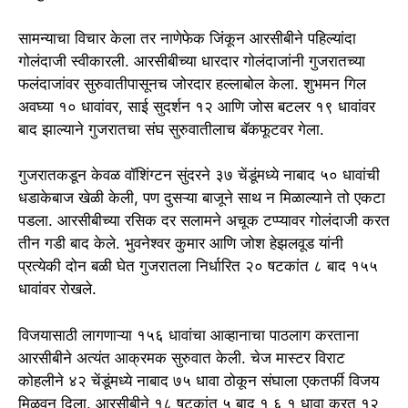
सामन्याचा विचार केला तर नाणेफेक जिंकून आरसीबीने पहिल्यांदा
गोलंदाजी स्वीकारली. आरसीबीच्या धारदार गोलंदाजांनी गुजरातच्या
फलंदाजांवर सुरुवातीपासूनच जोरदार हल्लाबोल केला. शुभमन गिल
अवघ्या १० धावांवर, साई सुदर्शन १२ आणि जोस बटलर १९ धावांवर
बाद झाल्याने गुजरातचा संघ सुरुवातीलाच बॅकफूटवर गेला.
गुजरातकडून केवळ वॉशिंग्टन सुंदरने ३७ चेंडूंमध्ये नाबाद ५० धावांची
धडाकेबाज खेळी केली, पण दुसऱ्या बाजूने साथ न मिळाल्याने तो एकटा
पडला. आरसीबीच्या रसिक दर सलामने अचूक टप्प्यावर गोलंदाजी करत
तीन गडी बाद केले. भुवनेश्वर कुमार आणि जोश हेझलवूड यांनी
प्रत्येकी दोन बळी घेत गुजरातला निर्धारित २० षटकांत ८ बाद १५५
धावांवर रोखले.
विजयासाठी लागणाऱ्या १५६ धावांचा आव्हानाचा पाठलाग करताना
आरसीबीने अत्यंत आक्रमक सुरुवात केली. चेज मास्टर विराट
कोहलीने ४२ चेंडूंमध्ये नाबाद ७५ धावा ठोकून संघाला एकतर्फी विजय
मिळवून दिला. आरसीबीने १८ षटकांत ५ बाद १ ६ १ धावा करत १२