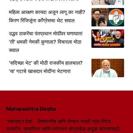
महिला आरक्षण कायदा अजून लागू का नाही?
किरण रिजिजूंना काँग्रेसचा थेट सवाल
उद्धव ठाकरेंचा पंतप्रधान मोदींवर घणाघात!
‘ती’ धमकी नेमकी कुणाला? विचारला मोठा
सवाल
‘सदिच्छा भेट’ की मोठी राजकीय हालचाल?
‘या’ गटाचे खासदार मोदींना भेटणार!
Maharashtra Desha
"महाराष्ट्र देशा - विश्वसनीय आणि वेगवान मराठी न्यूज पोर्टल.
राजकीय, सामाजिक आणि मनोरंजन क्षेत्रातील अचूक बातम्यांसाठी