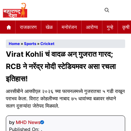
Me
राजकारण
खेळ
मनोरंजन
आरोग्य
गुन्हे
कृषी
Home
»
Sports
»
Cricket
Virat Kohli चं वादळ अन् गुजरात गारद;
RCB ने नरेंद्र मोदी स्टेडियमवर असा रचला
इतिहास!
आरसीबीने आयपीएल २०२६ च्या फायनलमध्ये गुजरातचा ५ गडी राखून
पराभव केला. विराट कोहलीच्या नाबाद ७५ धावांच्या बळावर संघाने
सलग दुसऱ्यांदा जेतेपद मिळवले.
by
MHD News
Published On: