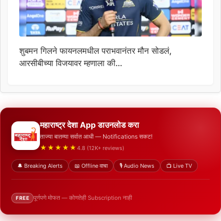
शुबमन गिलने फायनलमधील पराभवानंतर मौन सोडलं,
आरसीबीच्या विजयावर म्हणाला की…
महाराष्ट्र देशा App डाउनलोड करा
ताज्या बातम्या सर्वात आधी — Notifications सकट!
★★★★★
4.8 (12K+ reviews)
🔔 Breaking Alerts
📖 Offline वाचा
🎙️ Audio News
📺 Live TV
पूर्णपणे मोफत — कोणतेही Subscription नाही
FREE