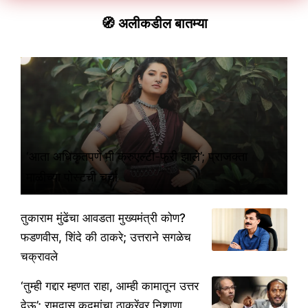
🧭 अलीकडील बातम्या
‘आता अधिकृतपणे मी क्रुएल्टी-फ्री झाले’; प्राजक्ता
माळीच्या पोस्टची चर्चा
तुकाराम मुंढेंचा आवडता मुख्यमंत्री कोण?
फडणवीस, शिंदे की ठाकरे; उत्तराने सगळेच
चक्रावले
‘तुम्ही गद्दार म्हणत राहा, आम्ही कामातून उत्तर
देऊ’; रामदास कदमांचा ठाकरेंवर निशाणा