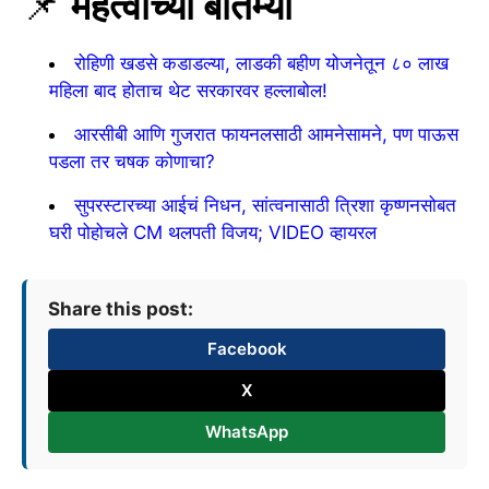
📌
महत्वाच्या बातम्या
रोहिणी खडसे कडाडल्या, लाडकी बहीण योजनेतून ८० लाख
महिला बाद होताच थेट सरकारवर हल्लाबोल!
आरसीबी आणि गुजरात फायनलसाठी आमनेसामने, पण पाऊस
पडला तर चषक कोणाचा?
सुपरस्टारच्या आईचं निधन, सांत्वनासाठी त्रिशा कृष्णनसोबत
घरी पोहोचले CM थलपती विजय; VIDEO व्हायरल
Share this post:
Facebook
X
WhatsApp