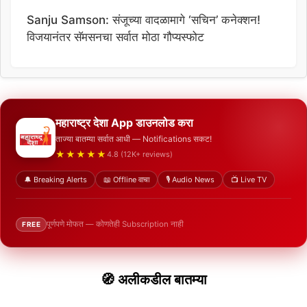
Sanju Samson: संजूच्या वादळामागे ‘सचिन’ कनेक्शन!
विजयानंतर सॅमसनचा सर्वात मोठा गौप्यस्फोट
महाराष्ट्र देशा App डाउनलोड करा
ताज्या बातम्या सर्वात आधी — Notifications सकट!
★★★★★
4.8 (12K+ reviews)
🔔 Breaking Alerts
📖 Offline वाचा
🎙️ Audio News
📺 Live TV
पूर्णपणे मोफत — कोणतेही Subscription नाही
FREE
🧭 अलीकडील बातम्या