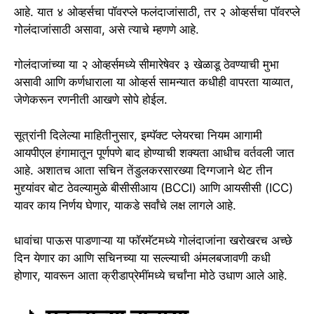
आहे. यात ४ ओव्हर्सचा पॉवरप्ले फलंदाजांसाठी, तर २ ओव्हर्सचा पॉवरप्ले
गोलंदाजांसाठी असावा, असे त्याचे म्हणणे आहे.
गोलंदाजांच्या या २ ओव्हर्समध्ये सीमारेषेवर ३ खेळाडू ठेवण्याची मुभा
असावी आणि कर्णधाराला या ओव्हर्स सामन्यात कधीही वापरता याव्यात,
जेणेकरून रणनीती आखणे सोपे होईल.
सूत्रांनी दिलेल्या माहितीनुसार, इम्पॅक्ट प्लेयरचा नियम आगामी
आयपीएल हंगामातून पूर्णपणे बाद होण्याची शक्यता आधीच वर्तवली जात
आहे. अशातच आता सचिन तेंडुलकरसारख्या दिग्गजाने थेट तीन
मुद्द्यांवर बोट ठेवल्यामुळे बीसीसीआय (BCCI) आणि आयसीसी (ICC)
यावर काय निर्णय घेणार, याकडे सर्वांचे लक्ष लागले आहे.
धावांचा पाऊस पाडणाऱ्या या फॉरमॅटमध्ये गोलंदाजांना खरोखरच अच्छे
दिन येणार का आणि सचिनच्या या सल्ल्याची अंमलबजावणी कधी
होणार, यावरून आता क्रीडाप्रेमींमध्ये चर्चांना मोठे उधाण आले आहे.