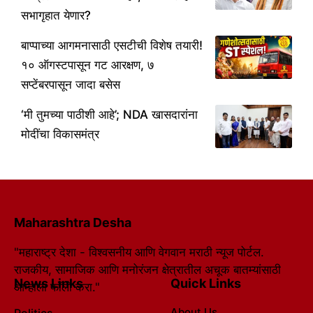
सभागृहात येणार?
बाप्पाच्या आगमनासाठी एसटीची विशेष तयारी!
१० ऑगस्टपासून गट आरक्षण, ७
सप्टेंबरपासून जादा बसेस
‘मी तुमच्या पाठीशी आहे’; NDA खासदारांना
मोदींचा विकासमंत्र
Maharashtra Desha
"महाराष्ट्र देशा - विश्वसनीय आणि वेगवान मराठी न्यूज पोर्टल.
राजकीय, सामाजिक आणि मनोरंजन क्षेत्रातील अचूक बातम्यांसाठी
News Links
Quick Links
आम्हाला फॉलो करा."
About Us