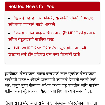
Related News for You
‘सूनबाई चहा हवा का कॉफी?’, सूनबाईंची प्रेमाने विचारपूस;
सचिनच्या वागण्याने चाहते भारावले
‘अपयश चालेल, अप्रामाणिकपणा नाही’; NEET आंदोलनावर
सचिन तेंडुलकरची भावनिक पोस्ट
IND vs IRE 2nd T20: वैभव सूर्यवंशीला डावललं!
शेवटच्या क्षणी टीम इंडियात दोन नव्या चेहऱ्यांची एंट्री
दुसरीकडे, गोलंदाजांना ताकद देण्यासाठी त्याने प्रत्येक गोलंदाजाला
चारऐवजी चक्क ५ ओव्हर्स टाकण्याची परवानगी देण्याची मागणी केली
आहे. यामुळे मुख्य गोलंदाज अधिक प्रभाव पाडू शकतील आणि धावांच्या
गतीला सहज ब्रेक लावता येईल, असा विश्वास त्याने व्यक्त केला.
तिसरा सर्वात मोठा बदल सचिनने ६ ओव्हर्सच्या पॉवरप्लेबाबत सुचवला