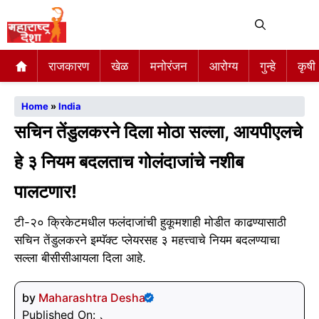
Me
राजकारण
खेळ
मनोरंजन
आरोग्य
गुन्हे
कृषी
Home
»
India
सचिन तेंडुलकरने दिला मोठा सल्ला, आयपीएलचे
हे ३ नियम बदलताच गोलंदाजांचे नशीब
पालटणार!
टी-२० क्रिकेटमधील फलंदाजांची हुकूमशाही मोडीत काढण्यासाठी
सचिन तेंडुलकरने इम्पॅक्ट प्लेयरसह ३ महत्त्वाचे नियम बदलण्याचा
सल्ला बीसीसीआयला दिला आहे.
by
Maharashtra Desha
Published On: