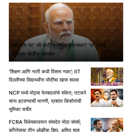
‘सदिच्छा भेट’ की मोठी राजकीय हालचाल? ‘या’ गटाचे
खासदार मोदींना भेटणार!
‘शिक्षण आणि नाती कधी विसरू नका’; IIT
दिल्लीच्या विद्यार्थ्यांना मोदींचा खास सल्ला
NCP मध्ये मोठ्या फेरबदलांचे संकेत; तटकरे
यांना हटवण्याची मागणी, प्रशांत किशोरांची
भूमिका चर्चेत
FCRA विधेयकावरून संसदेत मोठा संघर्ष;
काँग्रेसचा तीन ओळींचा व्हिप, अमित शाह