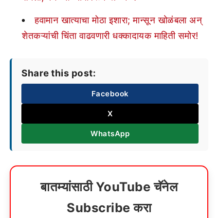
हवामान खात्याचा मोठा इशारा; मान्सून खोळंबला अन्
शेतकऱ्यांची चिंता वाढवणारी धक्कादायक माहिती समोर!
Share this post:
Facebook
X
WhatsApp
बातम्यांसाठी YouTube चॅनेल
Subscribe करा