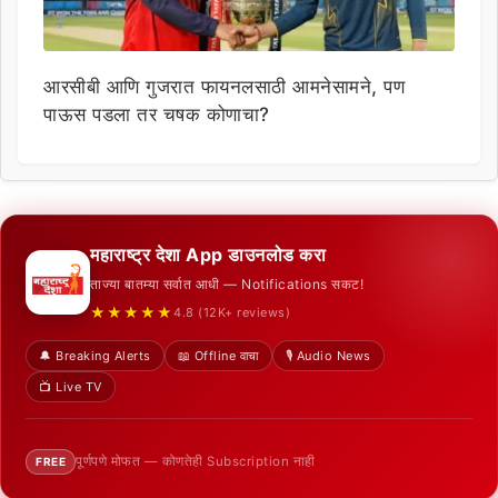
आरसीबी आणि गुजरात फायनलसाठी आमनेसामने, पण
पाऊस पडला तर चषक कोणाचा?
महाराष्ट्र देशा App डाउनलोड करा
ताज्या बातम्या सर्वात आधी — Notifications सकट!
★★★★★
4.8 (12K+ reviews)
🔔 Breaking Alerts
📖 Offline वाचा
🎙️ Audio News
📺 Live TV
पूर्णपणे मोफत — कोणतेही Subscription नाही
FREE