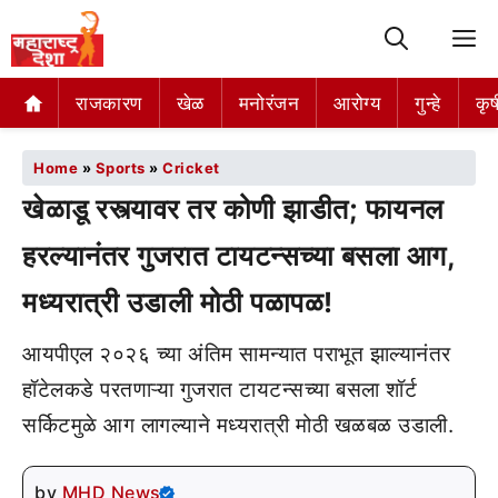
M
राजकारण
खेळ
मनोरंजन
आरोग्य
गुन्हे
कृष
Home
»
Sports
»
Cricket
खेळाडू रस्त्यावर तर कोणी झाडीत; फायनल
हरल्यानंतर गुजरात टायटन्सच्या बसला आग,
मध्यरात्री उडाली मोठी पळापळ!
आयपीएल २०२६ च्या अंतिम सामन्यात पराभूत झाल्यानंतर
हॉटेलकडे परतणाऱ्या गुजरात टायटन्सच्या बसला शॉर्ट
सर्किटमुळे आग लागल्याने मध्यरात्री मोठी खळबळ उडाली.
by
MHD News