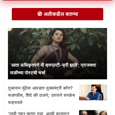
🧭 अलीकडील बातम्या
‘आता अधिकृतपणे मी क्रुएल्टी-फ्री झाले’; प्राजक्ता
माळीच्या पोस्टची चर्चा
तुकाराम मुंढेंचा आवडता मुख्यमंत्री कोण?
फडणवीस, शिंदे की ठाकरे; उत्तराने सगळेच
चक्रावले
‘तुम्ही गद्दार म्हणत राहा, आम्ही कामातून