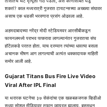
तासांतच थेट मृत्यूशी गाठ पडली, असं कोणासोबत घडू
शकतं? काल मध्यरात्री गुजरात टायटन्सच्या अख्ख्या संघावर
असाच एक धडकी भरवणारा प्रसंग ओढवला आहे.
अहमदाबादच्या नरेंद्र मोदी स्टेडियमवर आरसीबीकडून
फायनलमध्ये पराभव पत्करावा लागल्यानंतर गुजरातचा संघ
हॉटेलकडे परतत होता. याच दरम्यान त्यांच्या धावत्या बसला
अचानक भीषण आग लागल्याची अत्यंत धक्कादायक माहिती
समोर आली आहे.
Gujarat Titans Bus Fire Live Video
Viral After IPL Final
या थरारक घटनेचा ३७ सेकंदांचा एक खळबळजनक व्हिडीओ
सध्या सोशल मीडियावर तुफान व्हायरल झालाय. बसमधून