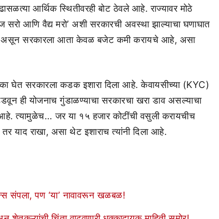
ढासळत्या आर्थिक स्थितीवरही बोट ठेवले आहे. राज्यावर मोठे
रज सरो आणि वैद्य मरो’ अशी सरकारची अवस्था झाल्याचा घणाघात
ाली असून सरकारला आता केवळ बजेट कमी करायचे आहे, असा
ूमिका घेत सरकारला कडक इशारा दिला आहे. केवायसीच्या (KYC)
वे उडवून ही योजनाच गुंडाळण्याचा सरकारचा खरा डाव असल्याचा
ला आहे. त्यामुळेच… जर या १५ हजार कोटींची वसुली करायचीच
ा तर याद राखा, असा थेट इशाराच त्यांनी दिला आहे.
ेन्स संपला, पण ‘या’ नावावरून खळबळ!
अन् शेतकऱ्यांची चिंता वाढवणारी धक्कादायक माहिती समोर!