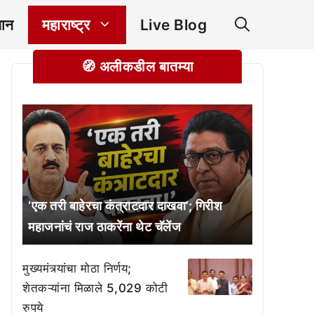
ञान
महाराष्ट्र
Live Blog
🧭 अलीकडील बातम्या
‘एक तरी बाहेरचा कंत्राटदार दाखवा’; गिरीश
महाजनांचं राज ठाकरेंना थेट चॅलेंज
मुख्यमंत्र्यांचा मोठा निर्णय;
शेतकऱ्यांना मिळाले 5,029 कोटी
रुपये