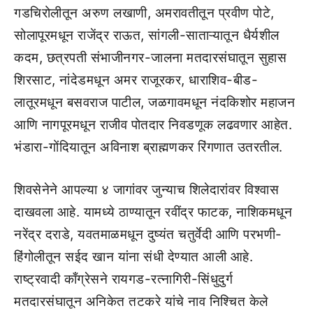
गडचिरोलीतून अरुण लखाणी, अमरावतीतून प्रवीण पोटे,
सोलापूरमधून राजेंद्र राऊत, सांगली-साताऱ्यातून धैर्यशील
कदम, छत्रपती संभाजीनगर-जालना मतदारसंघातून सुहास
शिरसाट, नांदेडमधून अमर राजूरकर, धाराशिव-बीड-
लातूरमधून बसवराज पाटील, जळगावमधून नंदकिशोर महाजन
आणि नागपूरमधून राजीव पोतदार निवडणूक लढवणार आहेत.
भंडारा-गोंदियातून अविनाश ब्राह्मणकर रिंगणात उतरतील.
शिवसेनेने आपल्या ४ जागांवर जुन्याच शिलेदारांवर विश्वास
दाखवला आहे. यामध्ये ठाण्यातून रवींद्र फाटक, नाशिकमधून
नरेंद्र दराडे, यवतमाळमधून दुष्यंत चतुर्वेदी आणि परभणी-
हिंगोलीतून सईद खान यांना संधी देण्यात आली आहे.
राष्ट्रवादी काँग्रेसने रायगड-रत्नागिरी-सिंधुदुर्ग
मतदारसंघातून अनिकेत तटकरे यांचे नाव निश्चित केले