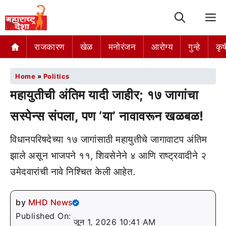
M
राजकारण
खेळ
मनोरंजन
आरोग्य
गुन्हे
कृष
Home
»
Politics
महायुतीची अंतिम यादी जाहीर; १७ जागांचा
सस्पेन्स संपला, पण ‘या’ नावावरून खळबळ!
विधानपरिषदेच्या १७ जागांसाठी महायुतीचे जागावाटप अंतिम
झाले असून भाजपने ११, शिवसेनेने ४ आणि राष्ट्रवादीने २
उमेदवारांची नावे निश्चित केली आहेत.
by
MHD News
Published On:
जून 1, 2026 10:41 AM