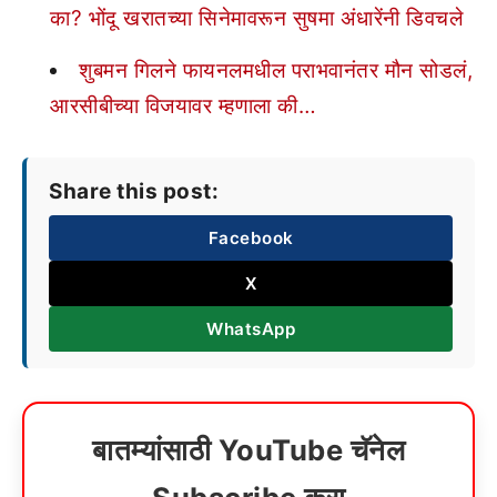
का? भोंदू खरातच्या सिनेमावरून सुषमा अंधारेंनी डिवचले
शुबमन गिलने फायनलमधील पराभवानंतर मौन सोडलं,
आरसीबीच्या विजयावर म्हणाला की…
Share this post:
Facebook
X
WhatsApp
बातम्यांसाठी YouTube चॅनेल