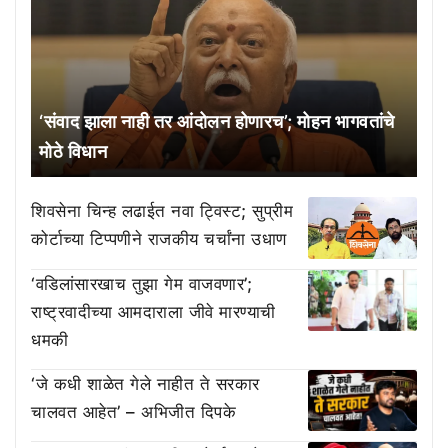
‘संवाद झाला नाही तर आंदोलन होणारच’; मोहन भागवतांचे
मोठे विधान
शिवसेना चिन्ह लढाईत नवा ट्विस्ट; सुप्रीम
कोर्टाच्या टिप्पणीने राजकीय चर्चांना उधाण
‘वडिलांसारखाच तुझा गेम वाजवणार’;
राष्ट्रवादीच्या आमदाराला जीवे मारण्याची
धमकी
‘जे कधी शाळेत गेले नाहीत ते सरकार
चालवत आहेत’ – अभिजीत दिपके