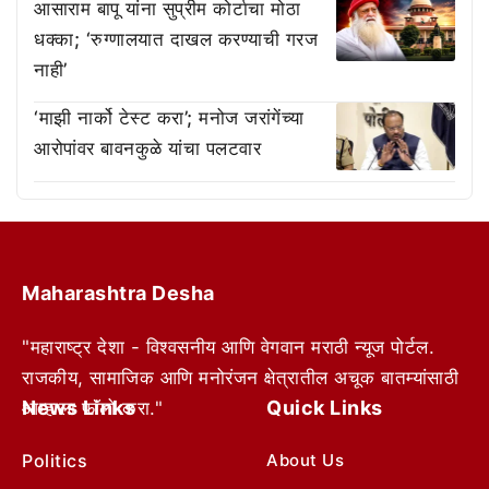
आसाराम बापू यांना सुप्रीम कोर्टाचा मोठा
धक्का; ‘रुग्णालयात दाखल करण्याची गरज
नाही’
‘माझी नार्को टेस्ट करा’; मनोज जरांगेंच्या
आरोपांवर बावनकुळे यांचा पलटवार
Maharashtra Desha
"महाराष्ट्र देशा - विश्वसनीय आणि वेगवान मराठी न्यूज पोर्टल.
राजकीय, सामाजिक आणि मनोरंजन क्षेत्रातील अचूक बातम्यांसाठी
News Links
Quick Links
आम्हाला फॉलो करा."
Politics
About Us