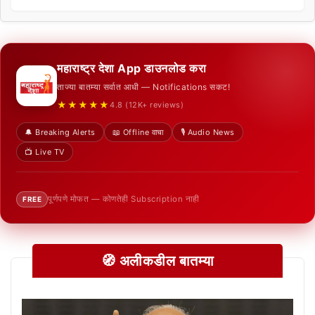
महाराष्ट्र देशा App डाउनलोड करा
ताज्या बातम्या सर्वात आधी — Notifications सकट!
★★★★★
4.8 (12K+ reviews)
🔔 Breaking Alerts
📖 Offline वाचा
🎙️ Audio News
📺 Live TV
पूर्णपणे मोफत — कोणतेही Subscription नाही
FREE
🧭 अलीकडील बातम्या