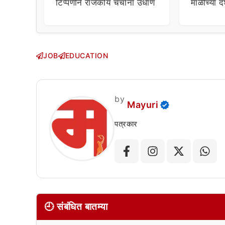
टिप्पणीने राजकीय चर्चांना उधाण
माळीच्या द
चाहत्यांच
सवाल!
JOB
EDUCATION
by
Mayuri
पत्रकार
🕘 संबंधित बातम्या