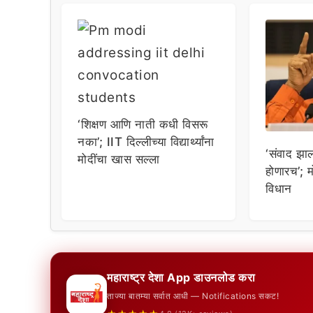
‘शिक्षण आणि नाती कधी विसरू
नका’; IIT दिल्लीच्या विद्यार्थ्यांना
‘संवाद झा
मोदींचा खास सल्ला
होणारच’; म
विधान
महाराष्ट्र देशा App डाउनलोड करा
ताज्या बातम्या सर्वात आधी — Notifications सकट!