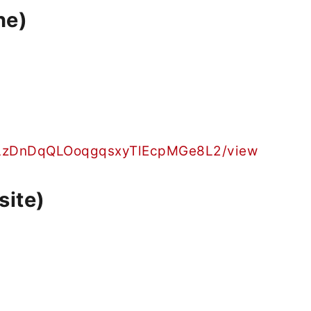
ne)
a3qLzDnDqQLOoqgqsxyTlEcpMGe8L2/view
site)