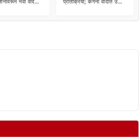
र्शनावरून नवा वाद;
प्रतिक्रिया; कंगना वादात उडी
ा थेट प्रशासनालाच
घेत म्हणाला…