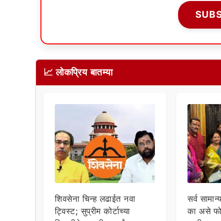
SUB
📈 लोकप्रिय बातम्या
शिवसेना चिन्ह लढाईत नवा
सर्व सामान्
ट्विस्ट; सुप्रीम कोर्टाच्या
का असे फो