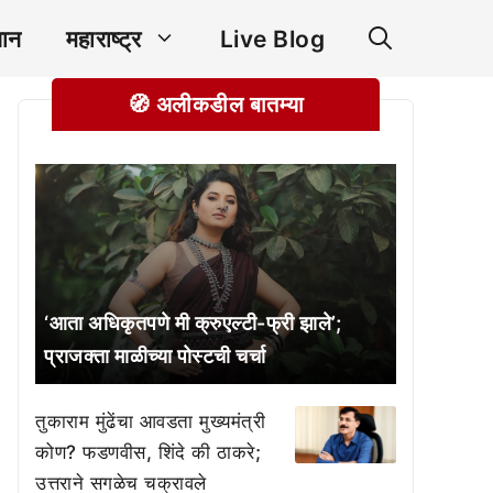
ञान
महाराष्ट्र
Live Blog
🧭 अलीकडील बातम्या
‘आता अधिकृतपणे मी क्रुएल्टी-फ्री झाले’;
प्राजक्ता माळीच्या पोस्टची चर्चा
तुकाराम मुंढेंचा आवडता मुख्यमंत्री
कोण? फडणवीस, शिंदे की ठाकरे;
उत्तराने सगळेच चक्रावले