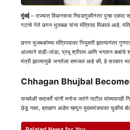
मुंबई
– राज्यात विधानसभा निवडणुकीनंतर पुन्हा एकदा सत
गटाचे नेते छगन भुजबळ यांना मंत्रिपद मिळालं आहे. मं
छगन भुजबळांच्या मंत्रिपदावर नियुक्ती झाल्यानंतर गुणरत्
आल्याने वाडी-तांडा, प्रभू श्रीराम आणि भगवान बाबांचे 
मंत्री झाल्यामुळे जनतेला समजलं आहे की, हे सरकार भटक्य
Chhagan Bhujbal Becomes
याचवेळी सदावर्ते यांनी मनोज जरांगे पाटील यांच्यावरही
छेडू नका, ब्राह्मण आहेत म्हणून मुख्यमंत्र्यावर चुकीचं 
Related News for You