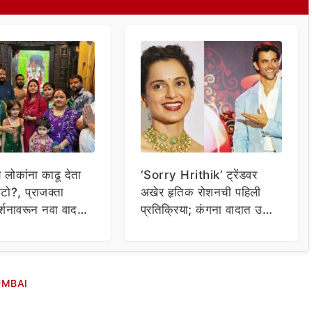
य लोकांना काढू देता
‘Sorry Hrithik’ ट्रेंडवर
टो?, प्राजक्ता
अखेर हृतिक रोशनची पहिली
र्शनावरून नवा वाद;
प्रतिक्रिया; कंगना वादात उडी
ा थेट प्रशासनालाच
घेत म्हणाला…
MBAI