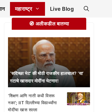
ञान
महाराष्ट्र
Live Blog
🧭 अलीकडील बातम्या
‘सदिच्छा भेट’ की मोठी राजकीय हालचाल? ‘या’
गटाचे खासदार मोदींना भेटणार!
‘शिक्षण आणि नाती कधी विसरू
नका’; IIT दिल्लीच्या विद्यार्थ्यांना
मोदींचा खास सल्ला