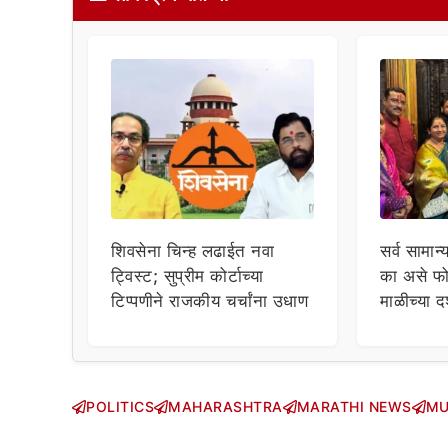
शिवसेना चिन्ह लढाईत नवा
सर्व सामान्
ट्विस्ट; सुप्रीम कोर्टाच्या
का असे फो
टिप्पणीने राजकीय चर्चांना उधाण
माळीच्या द
चाहत्यांच
सवाल!
POLITICS
MAHARASHTRA
MARATHI NEWS
MU