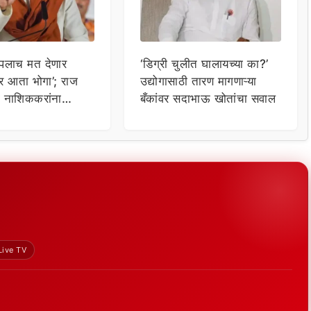
पलाच मत देणार
‘डिग्री चुलीत घालायच्या का?’
 आता भोगा’; राज
उद्योगासाठी तारण मागणाऱ्या
नी नाशिककरांना
बँकांवर सदाभाऊ खोतांचा सवाल
Live TV