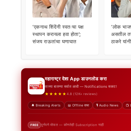
‘एकनाथ शिंदेंनी स्वतःचा पक्ष
‘लोक भाज
स्थापन करायला हवा होता’;
असतील तर
संजय राऊतांचा घणाघात
ठाकरे यां
सुनावणे
महाराष्ट्र देशा App डाउनलोड करा
ताज्या बातम्या सर्वात आधी — Notifications सकट!
★★★★★
4.8 (12K+ reviews)
🔔 Breaking Alerts
📖 Offline वाचा
🎙️ Audio News
📺 
पूर्णपणे मोफत — कोणतेही Subscription नाही
FREE