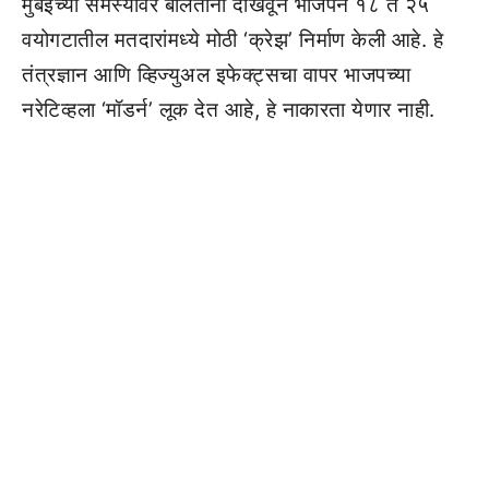
मुंबईच्या समस्यांवर बोलताना दाखवून भाजपने १८ ते २५
वयोगटातील मतदारांमध्ये मोठी ‘क्रेझ’ निर्माण केली आहे. हे
तंत्रज्ञान आणि व्हिज्युअल इफेक्ट्सचा वापर भाजपच्या
नरेटिव्हला ‘मॉडर्न’ लूक देत आहे, हे नाकारता येणार नाही.