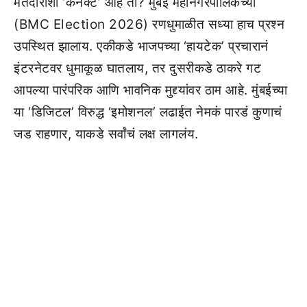
मतदारांशी ‘कनेक्ट’ आहे तो? मुंबई महानगरपालिकेच्या
(BMC Election 2026) रणधुमाळीत सध्या हाच प्रश्न
उपस्थित झालाय. एकीकडे भाजपच्या ‘हायटेक’ प्रचारानं
इंटरनेटवर धुमाकूळ घातलाय, तर दुसरीकडे ठाकरे गट
आपल्या पारंपरिक आणि भावनिक मुद्द्यांवर ठाम आहे. मुंबईच्या
या ‘डिजिटल’ विरुद्ध ‘इमोशनल’ लढाईत नेमकं पारडं कुणाचं
जड राहणार, याकडे सर्वांचं लक्ष लागलंय.