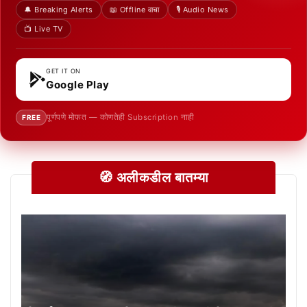
🔔 Breaking Alerts
📖 Offline वाचा
🎙️ Audio News
📺 Live TV
GET IT ON
Google Play
पूर्णपणे मोफत — कोणतेही Subscription नाही
FREE
🧭 अलीकडील बातम्या