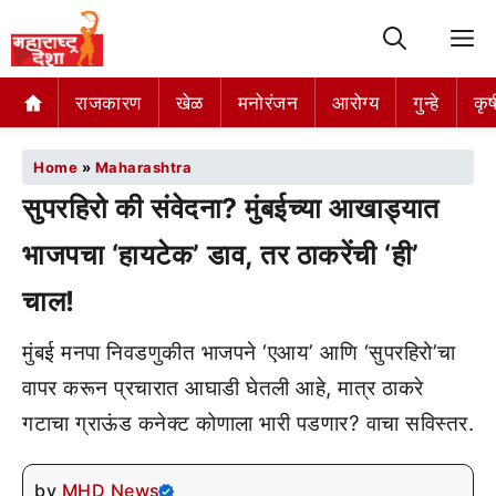
M
राजकारण
खेळ
मनोरंजन
आरोग्य
गुन्हे
कृष
Home
»
Maharashtra
सुपरहिरो की संवेदना? मुंबईच्या आखाड्यात
भाजपचा ‘हायटेक’ डाव, तर ठाकरेंची ‘ही’
चाल!
मुंबई मनपा निवडणुकीत भाजपने ‘एआय’ आणि ‘सुपरहिरो’चा
वापर करून प्रचारात आघाडी घेतली आहे, मात्र ठाकरे
गटाचा ग्राऊंड कनेक्ट कोणाला भारी पडणार? वाचा सविस्तर.
by
MHD News