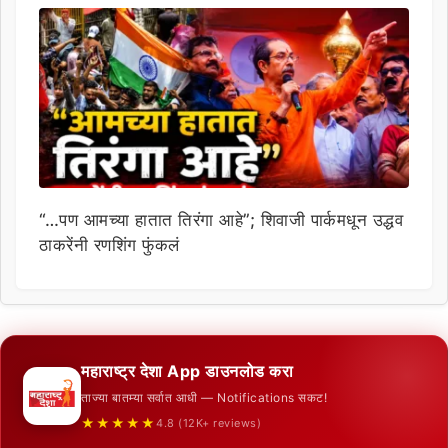
“…पण आमच्या हातात तिरंगा आहे”; शिवाजी पार्कमधून उद्धव
ठाकरेंनी रणशिंग फुंकलं
महाराष्ट्र देशा App डाउनलोड करा
ताज्या बातम्या सर्वात आधी — Notifications सकट!
★★★★★
4.8 (12K+ reviews)