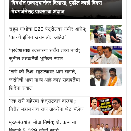
विदर्भात उकाड्यानंतर दिलासा; पुढील काही दिवस
मेघगर्जनेसह पावसाचा अंदाज
राहुल गांधींचा E20 पेट्रोलवर गंभीर आरोप;
‘कारचे इंजिन खराब होत आहेत’
‘प्रदेशाध्यक्ष बदलाच्या चर्चेत तथ्य नाही’;
सुनील तटकरेंची भूमिका स्पष्ट
‘ठाणे की रिक्षा’ म्हटल्यावर आग लागते,
जरांगेची भाषा मान्य आहे का? सदावर्तेंचा
शिंदेंना सवाल
‘एक तरी बाहेरचा कंत्राटदार दाखवा’;
गिरीश महाजनांचं राज ठाकरेंना थेट चॅलेंज
मुख्यमंत्र्यांचा मोठा निर्णय; शेतकऱ्यांना
मिळाले 5,029 कोटी रुपये