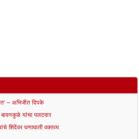
ेत’ – अभिजीत दिपके
वर बावनकुळे यांचा पलटवार
ांचे शिंदेंवर घणाघाती वक्तव्य