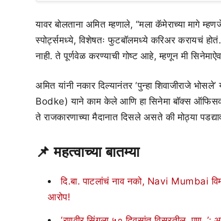
यावर बोलताना अमित म्हणाले, “मला कॅमेराच्या मागे म्ह
स्पोर्ट्समध्ये, विशेषतः फुटबॉलमध्ये करिअर करायचं ह
नाही. ते पूर्णवेळ करण्याची गोष्ट आहे, म्हणून मी सिने
अमित यांनी नकार दिल्यानंतर ‘पुन्हा शिवाजीराजे भोसले
Bodke) याने काम केले आणि हा सिनेमा बॉक्स ऑफिस
ते राजकारणाच्या मैदानात दिसले असते की मोठ्या पडद्
📌 महत्वाच्या बातम्या
दि.बा. पाटलांचं नाव नको, Navi Mumbai विमा
आरोप!
‘रणवीर सिंगला ५० दिवसांत विसरतील, पण..’; अ