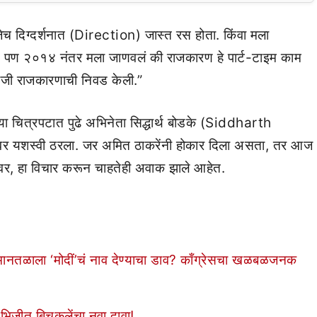
णजेच दिग्दर्शनात (Direction) जास्त रस होता. किंवा मला
ोतं. पण २०१४ नंतर मला जाणवलं की राजकारण हे पार्ट-टाइम काम
माऐवजी राजकारणाची निवड केली.”
’ या चित्रपटात पुढे अभिनेता सिद्धार्थ बोडके (Siddharth
वर यशस्वी ठरला. जर अमित ठाकरेंनी होकार दिला असता, तर आज
यावर, हा विचार करून चाहतेही अवाक झाले आहेत.
नतळाला ‘मोदीं’चं नाव देण्याचा डाव? काँग्रेसचा खळबळजनक
भिजीत बिचुकलेंचा नवा दावा!