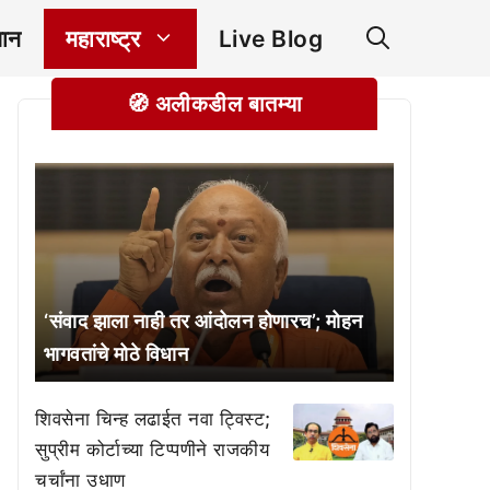
ञान
महाराष्ट्र
Live Blog
🧭 अलीकडील बातम्या
‘संवाद झाला नाही तर आंदोलन होणारच’; मोहन
भागवतांचे मोठे विधान
शिवसेना चिन्ह लढाईत नवा ट्विस्ट;
सुप्रीम कोर्टाच्या टिप्पणीने राजकीय
चर्चांना उधाण