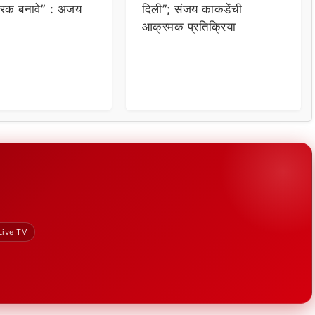
रक बनावे” : अजय
दिली”; संजय काकडेंची
आक्रमक प्रतिक्रिया
Live TV