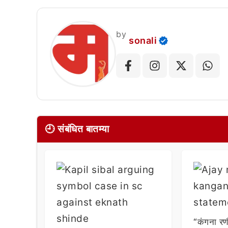
by
sonali
🕘 संबंधित बातम्या
“कंगना रण