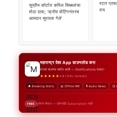
स्टार प्रचा
सुप्रीम कोर्टात कपिल सिब्बलांचा
राय
मोठा दावा; ‘क्रॉस वोटिंगनंतरच
आमदार सुरतला गेले’
महाराष्ट्र देशा App डाउनलोड करा
ताज्या बातम्या सर्वात आधी — Notifications सकट!
★★★★★
4.8 (12K+ reviews)
🔔 Breaking Alerts
📖 Offline वाचा
🎙️ Audio News
📺 
पूर्णपणे मोफत — कोणतेही Subscription नाही
FREE