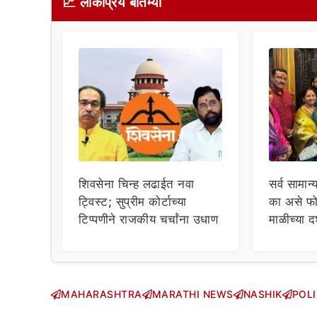
📈 लोकप्रिय बातम्या
शिवसेना चिन्ह लढाईत नवा
सर्व सामान्
ट्विस्ट; सुप्रीम कोर्टाच्या
का असे फो
टिप्पणीने राजकीय चर्चांना उधाण
माळीच्या द
चाहत्यांच
सवाल!
MAHARASHTRA
MARATHI NEWS
NASHIK
POLI