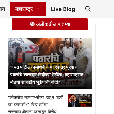
ञान
महाराष्ट्र
Live Blog
🧭 अलीकडील बातम्या
जयंत पाटील-फडणवीसांचा एकत्र प्रवास,
पवारांचे खासदार मोदींच्या भेटीला; महाराष्ट्रात
मोठ्या राजकीय भूकंपाची नांदी?
‘काॅकरोच म्हणणाऱ्यांच्या हातून पदवी
का घ्यायची?’; विद्यार्थ्यांचा
सरन्यायाधीशांना कडाडून विरोध