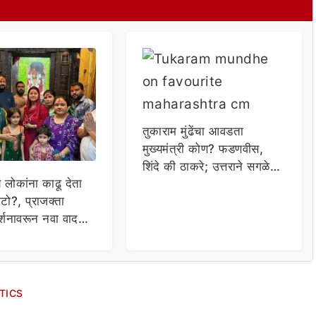
तुकाराम मुंढेंचा आवडता
मुख्यमंत्री कोण? फडणवीस,
शिंदे की ठाकरे; उत्तराने सगळेच
य लोकांना काढू देता
चक्रावले
टो?, प्राजक्ता
र्शनावरून नवा वाद;
ा थेट प्रशासनालाच
TICS