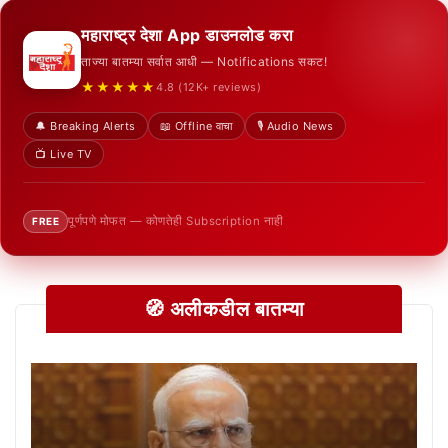
महाराष्ट्र देशा App डाउनलोड करा
ताज्या बातम्या सर्वात आधी — Notifications सकट!
★★★★★
4.8 (12K+ reviews)
🔔 Breaking Alerts
📖 Offline वाचा
🎙️ Audio News
📺 Live TV
पूर्णपणे मोफत — कोणतेही Subscription नाही
FREE
🧭 अलीकडील बातम्या