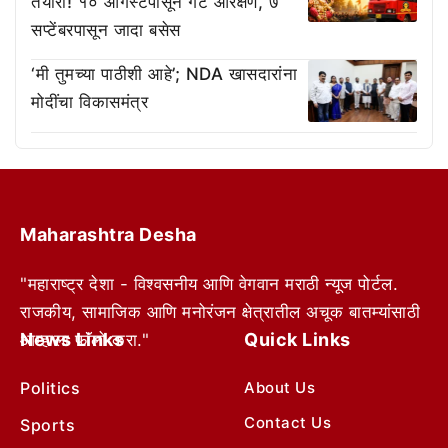
तयारी! १० ऑगस्टपासून गट आरक्षण, ७
सप्टेंबरपासून जादा बसेस
‘मी तुमच्या पाठीशी आहे’; NDA खासदारांना
मोदींचा विकासमंत्र
Maharashtra Desha
"महाराष्ट्र देशा - विश्वसनीय आणि वेगवान मराठी न्यूज पोर्टल.
राजकीय, सामाजिक आणि मनोरंजन क्षेत्रातील अचूक बातम्यांसाठी
News Links
Quick Links
आम्हाला फॉलो करा."
Politics
About Us
Contact Us
Sports