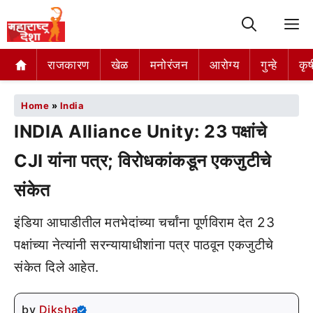
M
राजकारण
खेळ
मनोरंजन
आरोग्य
गुन्हे
कृष
Home
»
India
INDIA Alliance Unity: 23 पक्षांचे
CJI यांना पत्र; विरोधकांकडून एकजुटीचे
संकेत
इंडिया आघाडीतील मतभेदांच्या चर्चांना पूर्णविराम देत 23
पक्षांच्या नेत्यांनी सरन्यायाधीशांना पत्र पाठवून एकजुटीचे
संकेत दिले आहेत.
by
Diksha