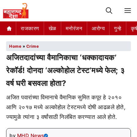
M
राजकारण
खेळ
मनोरंजन
आरोग्य
गुन्हे
कृष
Home
»
Crime
अजितदादांच्या वैमानिकाचा ‘धक्कादायक’
रेकॉर्ड! दोनदा ‘अल्कोहोल टेस्ट’मध्ये फेल; ३
वर्ष घरी बसवला होता?
अजित पवारांच्या विमानाचे वैमानिक सुमित कपूर हे २०१०
आणि २०१७ मध्ये अल्कोहोल टेस्टमध्ये दोषी आढळले होते,
ज्यामुळे त्यांना ३ वर्षांसाठी निलंबित करण्यात आले होते.
by
MHD News