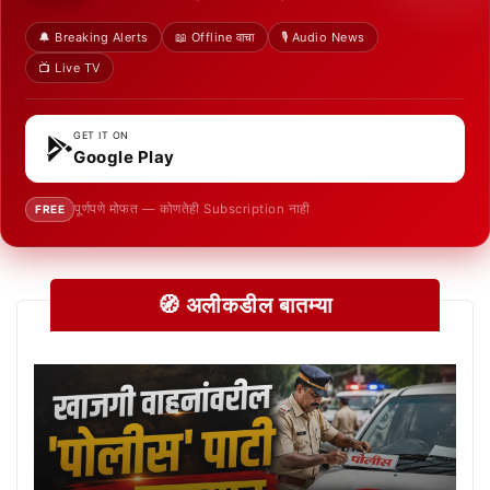
🔔 Breaking Alerts
📖 Offline वाचा
🎙️ Audio News
📺 Live TV
GET IT ON
Google Play
पूर्णपणे मोफत — कोणतेही Subscription नाही
FREE
🧭 अलीकडील बातम्या