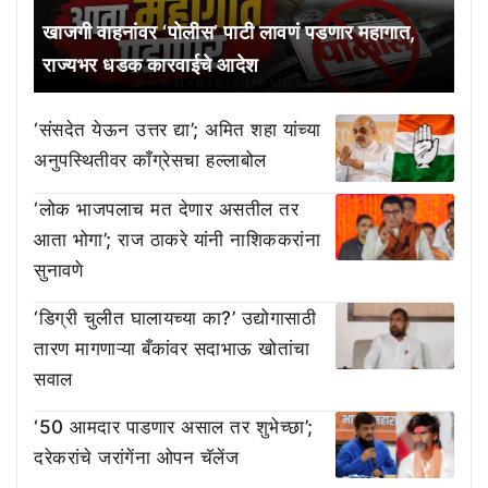
खाजगी वाहनांवर ‘पोलीस’ पाटी लावणं पडणार महागात,
राज्यभर धडक कारवाईचे आदेश
‘संसदेत येऊन उत्तर द्या’; अमित शहा यांच्या
अनुपस्थितीवर काँग्रेसचा हल्लाबोल
‘लोक भाजपलाच मत देणार असतील तर
आता भोगा’; राज ठाकरे यांनी नाशिककरांना
सुनावणे
‘डिग्री चुलीत घालायच्या का?’ उद्योगासाठी
तारण मागणाऱ्या बँकांवर सदाभाऊ खोतांचा
सवाल
‘50 आमदार पाडणार असाल तर शुभेच्छा’;
दरेकरांचे जरांगेंना ओपन चॅलेंज