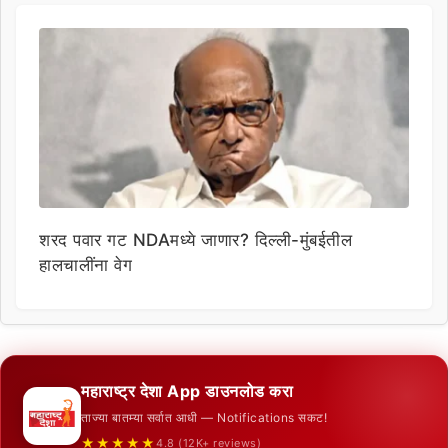
शरद पवार गट NDAमध्ये जाणार? दिल्ली-मुंबईतील
हालचालींना वेग
महाराष्ट्र देशा App डाउनलोड करा
ताज्या बातम्या सर्वात आधी — Notifications सकट!
★★★★★
4.8 (12K+ reviews)