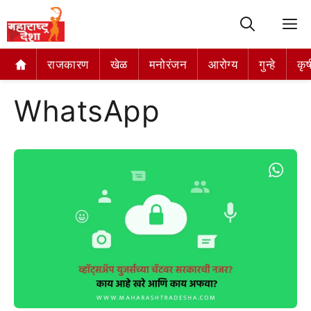
M
राजकारण
खेळ
मनोरंजन
आरोग्य
गुन्हे
कृष
WhatsApp