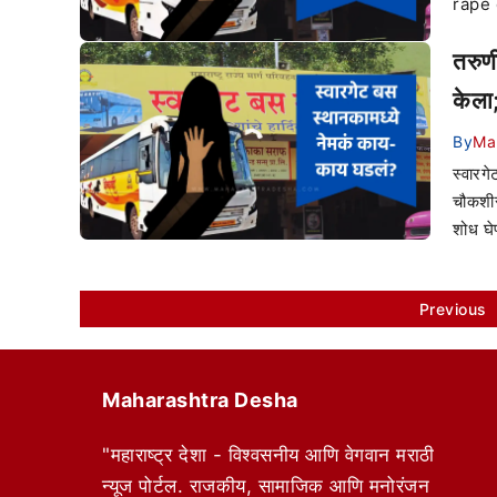
rape
तरुण
केला
By
Ma
स्वारग
चौकशीस
शोध घेण
Previous
Maharashtra Desha
"महाराष्ट्र देशा - विश्वसनीय आणि वेगवान मराठी
न्यूज पोर्टल. राजकीय, सामाजिक आणि मनोरंजन