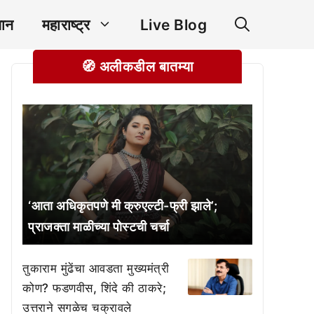
ञान
महाराष्ट्र
Live Blog
🧭 अलीकडील बातम्या
‘आता अधिकृतपणे मी क्रुएल्टी-फ्री झाले’;
प्राजक्ता माळीच्या पोस्टची चर्चा
तुकाराम मुंढेंचा आवडता मुख्यमंत्री
कोण? फडणवीस, शिंदे की ठाकरे;
उत्तराने सगळेच चक्रावले