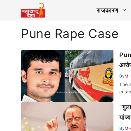
राजकारण
Pune Rape Case
Pune
आरोप
By
M
The a
custo
“गुल
यांच्
By
M