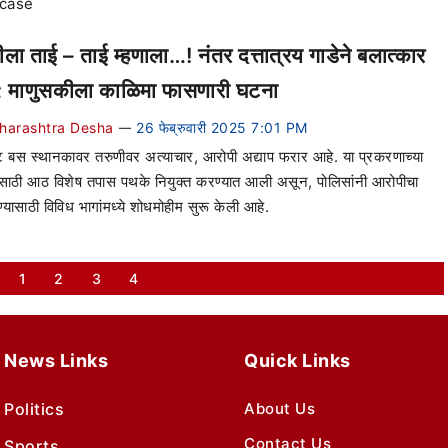
 case
ीला ताई – ताई म्हणाला…! नंतर दत्तात्रय गाडेने बलात्कार
; माणुसकीला काळिमा फासणारी घटना
harashtra Desha
26 फेब्रुवारी 2025 7:01 PM
—
ेट बस स्थानकावर तरुणीवर अत्याचार, आरोपी अद्याप फरार आहे. या प्रकरणाच्या
ाठी आठ विशेष तपास पथके नियुक्त करण्यात आली असून, पोलिसांनी आरोपीचा
्यासाठी विविध भागांमध्ये शोधमोहीम सुरू केली आहे.
1
2
3
4
News Links
Quick Links
Politics
About Us
Contact Us
Sports