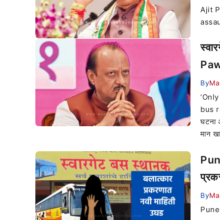
Ajit 
assau
स्वा
Pawa
By
Ma
‘Only
bus ra
घटना अ
मान खा
Pune
प्रक
By
Ma
Pune 