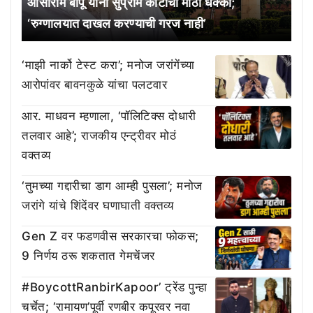
आसाराम बापू यांना सुप्रीम कोर्टाचा मोठा धक्का;
‘रुग्णालयात दाखल करण्याची गरज नाही’
‘माझी नार्को टेस्ट करा’; मनोज जरांगेंच्या
आरोपांवर बावनकुळे यांचा पलटवार
आर. माधवन म्हणाला, ‘पॉलिटिक्स दोधारी
तलवार आहे’; राजकीय एन्ट्रीवर मोठं
वक्तव्य
‘तुमच्या गद्दारीचा डाग आम्ही पुसला’; मनोज
जरांगे यांचे शिंदेंवर घणाघाती वक्तव्य
Gen Z वर फडणवीस सरकारचा फोकस;
9 निर्णय ठरू शकतात गेमचेंजर
#BoycottRanbirKapoor’ ट्रेंड पुन्हा
चर्चेत; ‘रामायण’पूर्वी रणबीर कपूरवर नवा