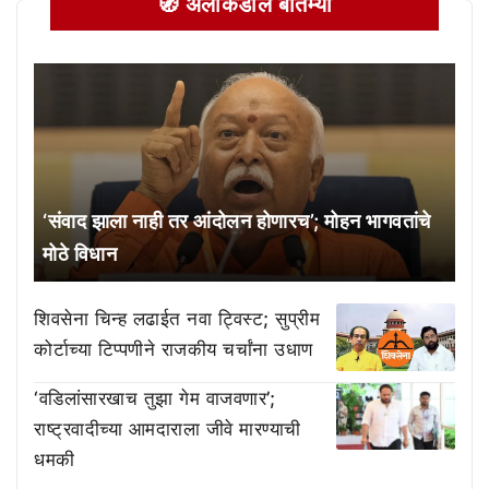
🧭 अलीकडील बातम्या
‘संवाद झाला नाही तर आंदोलन होणारच’; मोहन भागवतांचे
मोठे विधान
शिवसेना चिन्ह लढाईत नवा ट्विस्ट; सुप्रीम
कोर्टाच्या टिप्पणीने राजकीय चर्चांना उधाण
‘वडिलांसारखाच तुझा गेम वाजवणार’;
राष्ट्रवादीच्या आमदाराला जीवे मारण्याची
धमकी