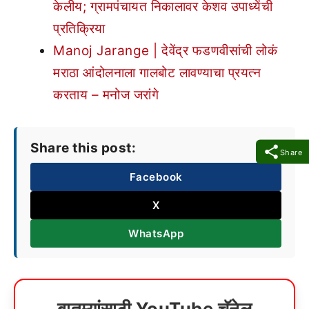
केलीय; ग्रामपंचायत निकालावर केशव उपाध्येंची
प्रतिक्रिया
Manoj Jarange | देवेंद्र फडणवीसांची लोकं
मराठा आंदोलनाला गालबोट लावण्याचा प्रयत्न
करताय – मनोज जरांगे
Share this post:
Share
Facebook
X
WhatsApp
बातम्यांसाठी YouTube चॅनेल