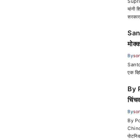
Supriy
यांनी 
सरकारव
San
मोक्
By
son
Santos
एक व्ह
By P
चिंच
By
son
By Po
Chinc
पोटनिव