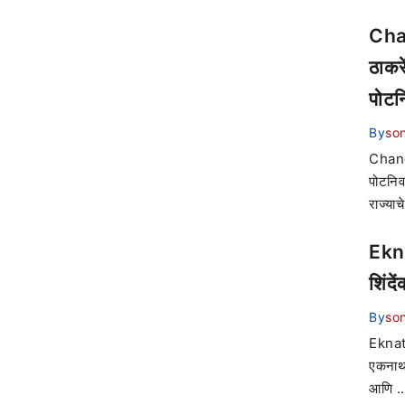
Chan
ठाकर
पोटन
By
son
Chandr
पोटनिव
राज्याच
Ekna
शिंदे
By
son
Eknath
एकनाथ 
आणि ..