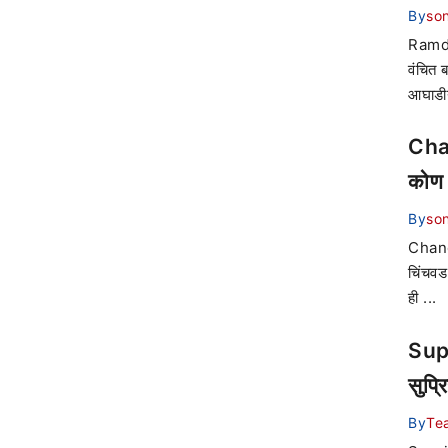
By
son
Ramda
वंचित 
आघाडीन
Chan
कोण 
By
son
Chandr
चिंचवड
ही ...
Supr
सुप्र
By
Te