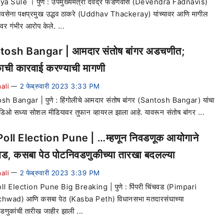
a Sule । पुणे : उपमुख्यमंत्री देवेंद्र फडणवीस (Devendra Fadnavis)
शिवसेना पक्षप्रमुख उद्धव ठाकरे (Uddhav Thackeray) यांच्यावर आणि मागील
र गंभीर आरोप केले. ...
tosh Bangar | आमदार संतोष बांगर अडचणीत;
काची कारवाई करण्याची मागणी
ali
2 फेब्रुवारी 2023 3:33 PM
—
h Bangar | पुणे : हिंगोलीचे आमदार संतोष बांगर (Santosh Bangar) यांचा
िडिओ सध्या सोशल मीडियावर तुफान व्हायरल झाला आहे. यावरून संतोष बांगर ...
oll Election Pune | …म्हणून निवडणूक आयोगाने
वड, कसबा पेठ पोटनिवडणुकीच्या तारखा बदलल्या
ali
2 फेब्रुवारी 2023 3:39 PM
—
ll Election Pune Big Breaking | पुणे : पिंपरी चिंचवड (Pimpari
hwad) आणि कसबा पेठ (Kasba Peth) विधानसभा मतदारसंघाच्या
डणुकांची तारीख जाहीर झाली ...