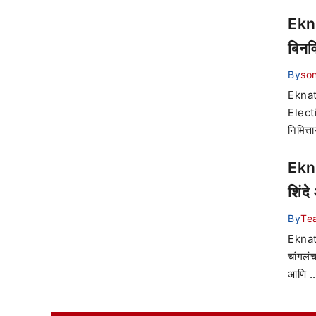
Ekna
बिनवि
By
son
Eknath
Electi
निमित्ता
Ekna
शिंद
By
Te
Eknat
चांगलं
आणि ..