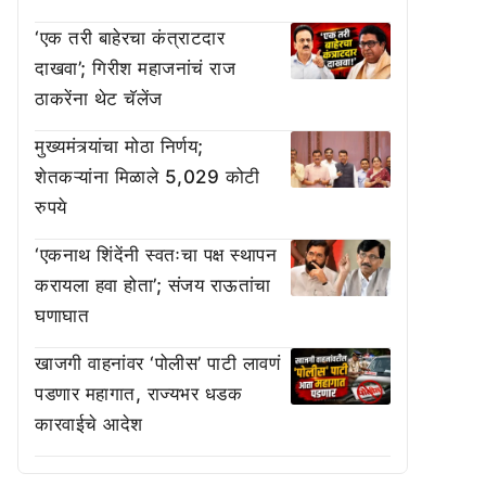
‘एक तरी बाहेरचा कंत्राटदार
दाखवा’; गिरीश महाजनांचं राज
ठाकरेंना थेट चॅलेंज
मुख्यमंत्र्यांचा मोठा निर्णय;
शेतकऱ्यांना मिळाले 5,029 कोटी
रुपये
‘एकनाथ शिंदेंनी स्वतःचा पक्ष स्थापन
करायला हवा होता’; संजय राऊतांचा
घणाघात
खाजगी वाहनांवर ‘पोलीस’ पाटी लावणं
पडणार महागात, राज्यभर धडक
कारवाईचे आदेश