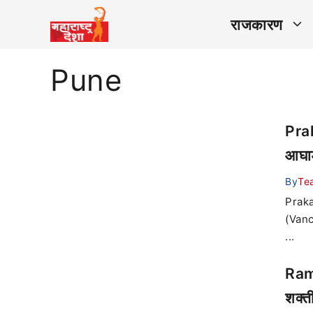
राजकारण
Pune
Prak
आघाड
By
Te
Prakas
(Vanch
...
Ramd
शक्त