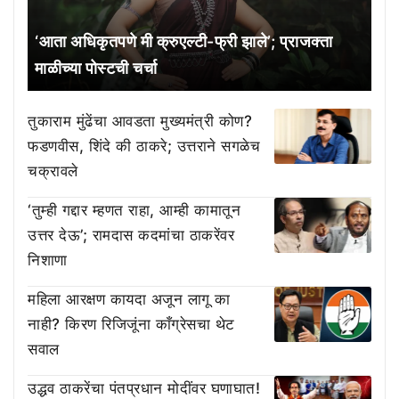
‘आता अधिकृतपणे मी क्रुएल्टी-फ्री झाले’; प्राजक्ता
माळीच्या पोस्टची चर्चा
तुकाराम मुंढेंचा आवडता मुख्यमंत्री कोण?
फडणवीस, शिंदे की ठाकरे; उत्तराने सगळेच
चक्रावले
‘तुम्ही गद्दार म्हणत राहा, आम्ही कामातून
उत्तर देऊ’; रामदास कदमांचा ठाकरेंवर
निशाणा
महिला आरक्षण कायदा अजून लागू का
नाही? किरण रिजिजूंना काँग्रेसचा थेट
सवाल
उद्धव ठाकरेंचा पंतप्रधान मोदींवर घणाघात!