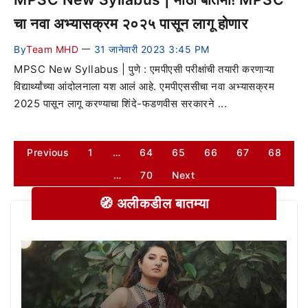
चा नवा अभ्यासक्रम २०२५ पासून लागू होणार
By
Team MHD
31 जानेवारी 2023 3:45 PM
—
MPSC New Syllabus | पुणे : एमपीएसी परीक्षांची तयारी करणाऱ्या
विद्यार्थ्यांच्या आंदोलनाला यश आलं आहे. एमपीएससीचा नवा अभ्यासक्रम
2025 पासून लागू करण्याचा शिंदे-फडणवीस सरकारने ...
Previous
1
…
64
65
66
67
68
…
70
Next
🧭 अलीकडील बातम्या