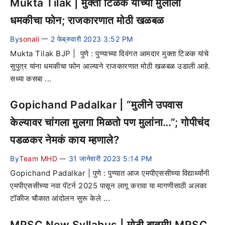
Mukta Tilak | मुक्ता टिळक यांच्या मुलाला
धमकीचा फोन; राजकारणात मोठी खळबळ
By
sonali
2 फेब्रुवारी 2023 3:52 PM
—
Mukta Tilak BJP | पुणे : पुण्याच्या दिवंगत आमदार मुक्ता टिळक यांचे
सुपुत्र यांना धमकीचा फोन आल्याने राजकारणात मोठी खळबळ उडाली आहे.
सध्या कसबा ...
Gopichand Padalkar | “मुलीने उपवास
केल्यावर चांगला मुलगा मिळतो पण मुलांना…”; गोपीचंद
पडळकर नेमकं काय म्हणाले?
By
Team MHD
31 जानेवारी 2023 5:14 PM
—
Gopichand Padalkar | पुणे : पुण्यात आज एमपीएससीच्या विद्यार्थ्यांनी
एमपीएससीच्या नवा पॅटर्न 2025 पासून लागू करावा या मागणीसाठी अलका
टॉकीज चौकात आंदोलन सुरू केले ...
MPSC New Syllabus | मोठी बातमी! MPSC