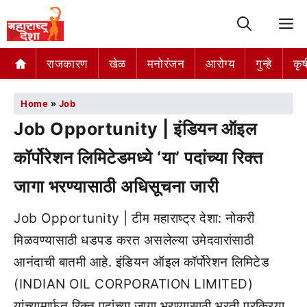
M
राजकारण
खेळ
मनोरंजन
आरोग्य
गुन्हे
कृष
Home
»
Job
Job Opportunity | इंडियन ऑइल
कॉर्पोरेशन लिमिटेडमध्ये ‘या’ पदांच्या रिक्त
जागा भरण्यासाठी अधिसूचना जारी
Job Opportunity | टीम महाराष्ट्र देशा: नोकरी
मिळवण्यासाठी धडपड करत असलेल्या उमेदवारांसाठी
आनंदाची बातमी आहे. इंडियन ऑइल कॉर्पोरेशन लिमिटेड
(INDIAN OIL CORPORATION LIMITED)
यांच्यामार्फत रिक्त पदांच्या जागा भरण्यासाठी भरती प्रक्रिया