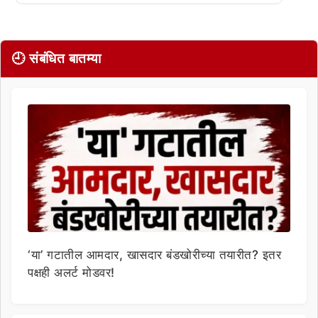
🕘 संबंधित बातम्या
‘या’ गटातील आमदार, खासदार बंडखोरीच्या तयारीत? इतर
पक्षही अलर्ट मोडवर!