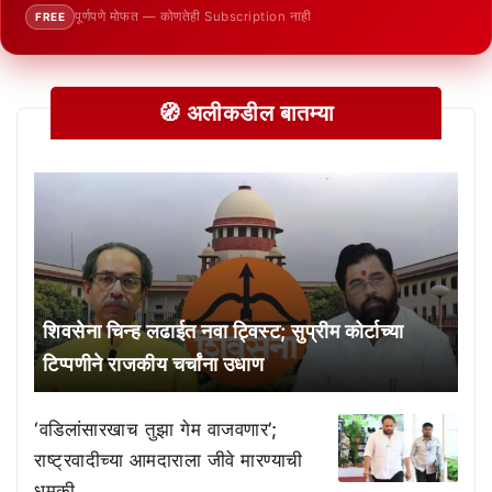
पूर्णपणे मोफत — कोणतेही Subscription नाही
FREE
🧭 अलीकडील बातम्या
शिवसेना चिन्ह लढाईत नवा ट्विस्ट; सुप्रीम कोर्टाच्या
टिप्पणीने राजकीय चर्चांना उधाण
‘वडिलांसारखाच तुझा गेम वाजवणार’;
राष्ट्रवादीच्या आमदाराला जीवे मारण्याची
धमकी