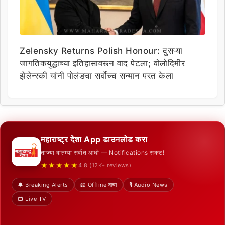
Zelensky Returns Polish Honour: दुसऱ्या
जागतिकयुद्धाच्या इतिहासावरून वाद पेटला; वोलोदिमीर
झेलेन्स्की यांनी पोलंडचा सर्वोच्च सन्मान परत केला
महाराष्ट्र देशा App डाउनलोड करा
ताज्या बातम्या सर्वात आधी — Notifications सकट!
★★★★★
4.8 (12K+ reviews)
🔔 Breaking Alerts
📖 Offline वाचा
🎙️ Audio News
📺 Live TV