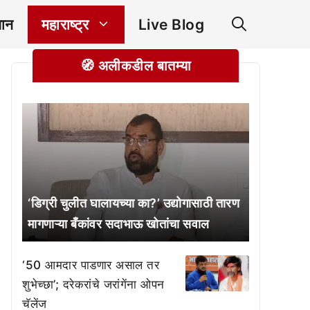
ञान
महाराष्ट्र
Live Blog
🧭 अलीकडील बातम्या
‘डिग्री चुलीत घालायच्या का?’ उद्योगासाठी तारण
मागणाऱ्या बँकांवर सदाभाऊ खोतांचा सवाल
‘50 आमदार पाडणार असाल तर
शुभेच्छा’; दरेकरांचे जरांगेंना ओपन
चॅलेंज