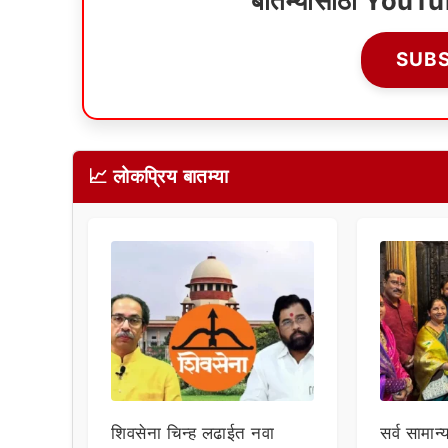
बातम्यांसाठी YouT
SUB
📈 लोकप्रिय बातम्या
शिवसेना चिन्ह लढाईत नवा
सर्व सामान्