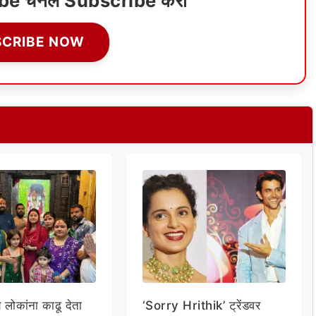
ube चॅनेल Subscribe करा
SCRIBE NOW
य लोकांना काढू देता
‘Sorry Hrithik’ ट्रेंडवर