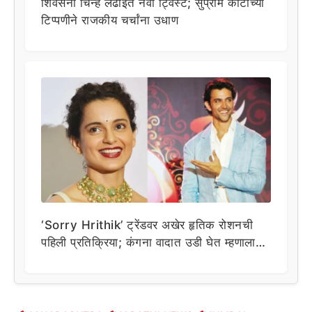
शिवसेना चिन्ह लढाईत नवा ट्विस्ट; सुप्रीम कोर्टाच्या
टिप्पणीने राजकीय चर्चांना उधाण
‘Sorry Hrithik’ ट्रेंडवर अखेर हृतिक रोशनची
पहिली प्रतिक्रिया; कंगना वादात उडी घेत म्हणाला…