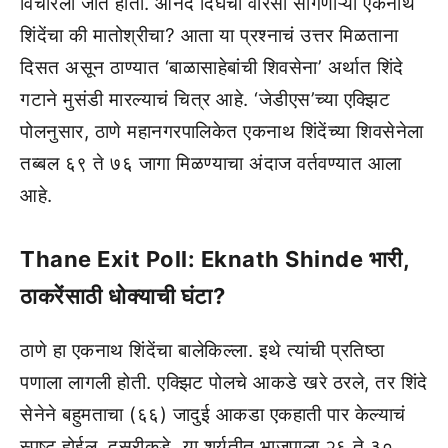
विचारला जात होता. आनंद दिघेंचा वारसा सांगणाऱ्या एकनाथ
शिंदेंचा की मातोश्रीचा? आता या प्रश्नाचं उत्तर मिळताना
दिसत असून ठाण्यात ‘बाळासाहेबांची शिवसेना’ अर्थात शिंदे
गटाने मुसंडी मारल्याचं चित्र आहे. ‘जेडीएस’च्या एक्झिट
पोलनुसार, ठाणे महानगरपालिकेत एकनाथ शिंदेंच्या शिवसेनेला
तब्बल ६९ ते ७६ जागा मिळण्याचा अंदाज वर्तवण्यात आला
आहे.
Thane Exit Poll: Eknath Shinde भारी,
ठाकरेंसाठी धोक्याची घंटा?
ठाणे हा एकनाथ शिंदेंचा बालेकिल्ला. इथे त्यांची प्रतिष्ठा
पणाला लागली होती. एक्झिट पोलचे आकडे खरे ठरले, तर शिंदे
सेनेने बहुमताचा (६६) जादुई आकडा एकहाती पार केल्याचं
स्पष्ट होईल. दुसरीकडे, या शर्यतीत भाजपाला २६ ते ३०