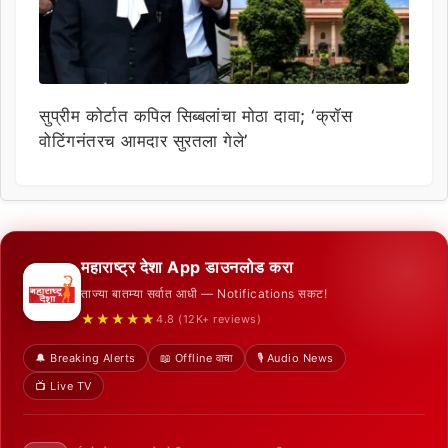
सुप्रीम कोर्टात कपिल सिब्बलांचा मोठा दावा; ‘क्रॉस
वोटिंगनंतरच आमदार सुरतला गेले’
महाराष्ट्र देशा App डाउनलोड करा
ताज्या बातम्या सर्वात आधी — Notifications सकट!
★★★★★
4.8 (12K+ reviews)
🔔 Breaking Alerts
📖 Offline वाचा
🎙️ Audio News
📺 Live TV