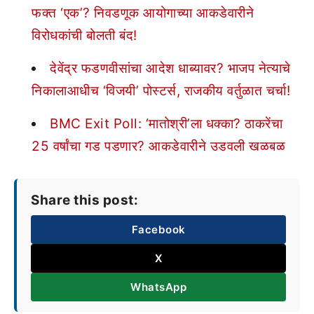
फक्त ‘एक’? निवडणूक आयोगाच्या आकडेवारीने
विरोधकांची बोलती बंद!
देवेंद्र फडणवीसांचा आदेश धाब्यावर? भाजप नेत्याचे
निकालाआधीच ‘विजयी’ पोस्टर्स, राजकीय वर्तुळात चर्चा!
BMC Exit Poll: ‘मातोश्री’ला धक्का? ठाकरेंचा
25 वर्षांचा गड पडणार? आकडेवारीने उडवली खळबळ
Share this post:
Facebook
X
WhatsApp