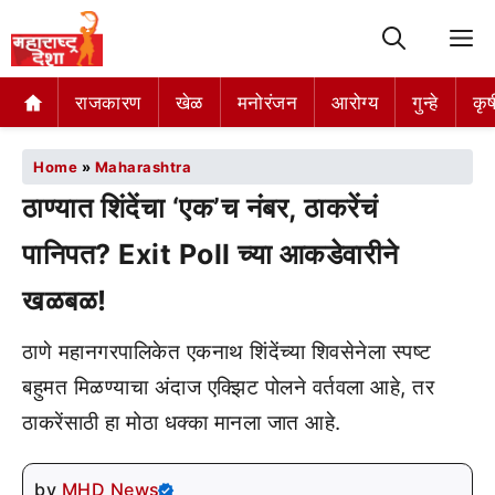
M
राजकारण
खेळ
मनोरंजन
आरोग्य
गुन्हे
कृष
Home
»
Maharashtra
ठाण्यात शिंदेंचा ‘एक’च नंबर, ठाकरेंचं
पानिपत? Exit Poll च्या आकडेवारीने
खळबळ!
ठाणे महानगरपालिकेत एकनाथ शिंदेंच्या शिवसेनेला स्पष्ट
बहुमत मिळण्याचा अंदाज एक्झिट पोलने वर्तवला आहे, तर
ठाकरेंसाठी हा मोठा धक्का मानला जात आहे.
by
MHD News