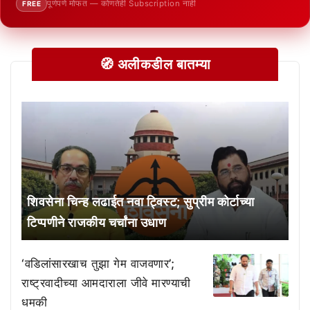
पूर्णपणे मोफत — कोणतेही Subscription नाही
FREE
🧭 अलीकडील बातम्या
शिवसेना चिन्ह लढाईत नवा ट्विस्ट; सुप्रीम कोर्टाच्या
टिप्पणीने राजकीय चर्चांना उधाण
‘वडिलांसारखाच तुझा गेम वाजवणार’;
राष्ट्रवादीच्या आमदाराला जीवे मारण्याची
धमकी