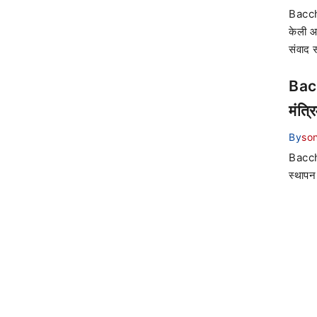
Bacchu
केली आ
संवाद 
Bacc
मंत्र
By
son
Bacchu
स्थापन 