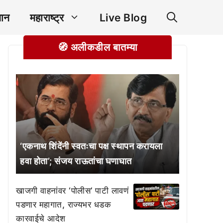
ञान
महाराष्ट्र
Live Blog
🧭 अलीकडील बातम्या
‘एकनाथ शिंदेंनी स्वतःचा पक्ष स्थापन करायला
हवा होता’; संजय राऊतांचा घणाघात
खाजगी वाहनांवर ‘पोलीस’ पाटी लावणं
पडणार महागात, राज्यभर धडक
कारवाईचे आदेश