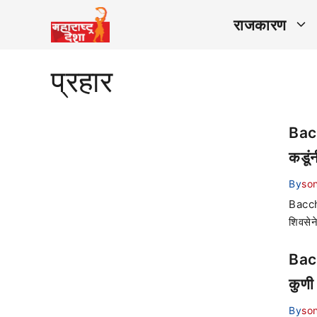
राजकारण
प्रहार
Bacc
कडूं
By
son
Bacchu
शिवसेने
Bacc
कुणी 
By
son