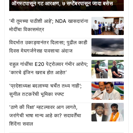
ऑगस्टपासून गट आरक्षण, ७ सप्टेंबरपासून जादा बसेस
‘मी तुमच्या पाठीशी आहे’; NDA खासदारांना
मोदींचा विकासमंत्र
विदर्भात उकाड्यानंतर दिलासा; पुढील काही
दिवस मेघगर्जनेसह पावसाचा अंदाज
राहुल गांधींचा E20 पेट्रोलवर गंभीर आरोप;
‘कारचे इंजिन खराब होत आहेत’
‘प्रदेशाध्यक्ष बदलाच्या चर्चेत तथ्य नाही’;
सुनील तटकरेंची भूमिका स्पष्ट
‘ठाणे की रिक्षा’ म्हटल्यावर आग लागते,
जरांगेची भाषा मान्य आहे का? सदावर्तेंचा
शिंदेंना सवाल