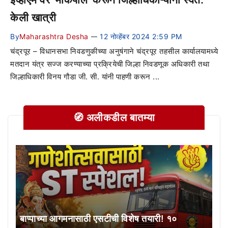
केली खात्री
By
Maharashtra Desha
12 नोव्हेंबर 2024 2:59 PM
—
चंद्रपूर – विधानसभा निवडणुकीच्या अनुषंगाने चंद्रपूर तहसील कार्यालयामध्ये
मतदान यंत्र सज्ज करण्याच्या प्रक्रियेची जिल्हा निवडणूक अधिकारी तथा
जिल्हाधिकारी विनय गौडा जी. सी. यांनी पाहणी करून ...
🧭 अलीकडील बातम्या
बाप्पाच्या आगमनासाठी एसटीची विशेष तयारी! १०