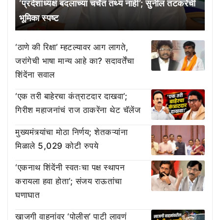
‘प्रदेशाध्यक्ष बदलाच्या चर्चेत तथ्य नाही’; सुनील तटकरेंची
भूमिका स्पष्ट
‘ठाणे की रिक्षा’ म्हटल्यावर आग लागते,
जरांगेची भाषा मान्य आहे का? सदावर्तेंचा
शिंदेंना सवाल
‘एक तरी बाहेरचा कंत्राटदार दाखवा’;
गिरीश महाजनांचं राज ठाकरेंना थेट चॅलेंज
मुख्यमंत्र्यांचा मोठा निर्णय; शेतकऱ्यांना
मिळाले 5,029 कोटी रुपये
‘एकनाथ शिंदेंनी स्वतःचा पक्ष स्थापन
करायला हवा होता’; संजय राऊतांचा
घणाघात
खाजगी वाहनांवर ‘पोलीस’ पाटी लावणं