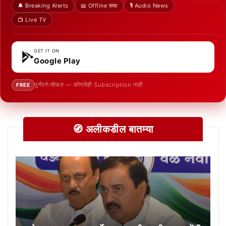
🔔 Breaking Alerts
📖 Offline वाचा
🎙️ Audio News
📺 Live TV
GET IT ON
Google Play
पूर्णपणे मोफत — कोणतेही Subscription नाही
FREE
🧭 अलीकडील बातम्या