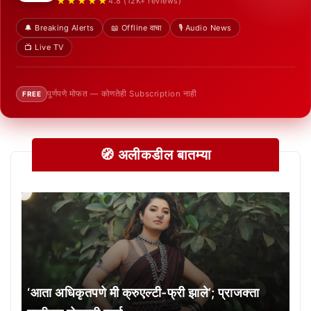
★★★★★
4.8 (12K+ reviews)
🔔 Breaking Alerts
📖 Offline वाचा
🎙️ Audio News
📺 Live TV
पूर्णपणे मोफत — कोणतेही Subscription नाही
FREE
🧭 अलीकडील बातम्या
‘आता अधिकृतपणे मी क्रुएल्टी-फ्री झाले’; प्राजक्ता