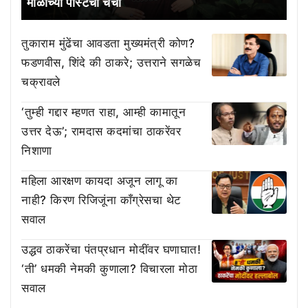
माळीच्या पोस्टची चर्चा
तुकाराम मुंढेंचा आवडता मुख्यमंत्री कोण?
फडणवीस, शिंदे की ठाकरे; उत्तराने सगळेच
चक्रावले
‘तुम्ही गद्दार म्हणत राहा, आम्ही कामातून
उत्तर देऊ’; रामदास कदमांचा ठाकरेंवर
निशाणा
महिला आरक्षण कायदा अजून लागू का
नाही? किरण रिजिजूंना काँग्रेसचा थेट
सवाल
उद्धव ठाकरेंचा पंतप्रधान मोदींवर घणाघात!
‘ती’ धमकी नेमकी कुणाला? विचारला मोठा
सवाल