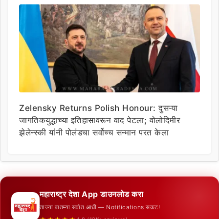
Zelensky Returns Polish Honour: दुसऱ्या
जागतिकयुद्धाच्या इतिहासावरून वाद पेटला; वोलोदिमीर
झेलेन्स्की यांनी पोलंडचा सर्वोच्च सन्मान परत केला
महाराष्ट्र देशा App डाउनलोड करा
ताज्या बातम्या सर्वात आधी — Notifications सकट!