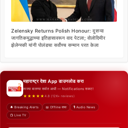
Zelensky Returns Polish Honour: दुसऱ्या
जागतिकयुद्धाच्या इतिहासावरून वाद पेटला; वोलोदिमीर
झेलेन्स्की यांनी पोलंडचा सर्वोच्च सन्मान परत केला
महाराष्ट्र देशा App डाउनलोड करा
ताज्या बातम्या सर्वात आधी — Notifications सकट!
★★★★★
4.8 (12K+ reviews)
🔔 Breaking Alerts
📖 Offline वाचा
🎙️ Audio News
📺 Live TV