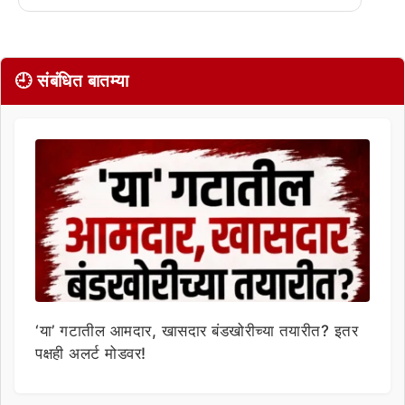
🕘 संबंधित बातम्या
‘या’ गटातील आमदार, खासदार बंडखोरीच्या तयारीत? इतर
पक्षही अलर्ट मोडवर!