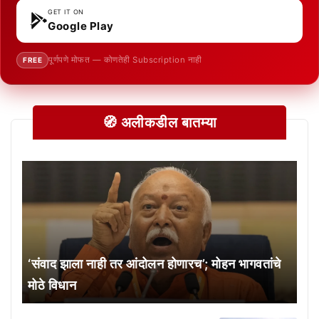
GET IT ON
Google Play
पूर्णपणे मोफत — कोणतेही Subscription नाही
FREE
🧭 अलीकडील बातम्या
‘संवाद झाला नाही तर आंदोलन होणारच’; मोहन भागवतांचे
मोठे विधान