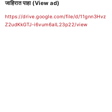
जाहिरात पाहा (View ad)
https://drive.google.com/file/d/11gnn3Hvz
Z2udKkGTJ-i6vum6alL23p22/view