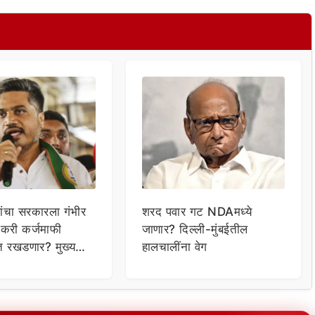
रांचा सरकारला गंभीर
शरद पवार गट NDAमध्ये
तकरी कर्जमाफी
जाणार? दिल्ली-मुंबईतील
ंत रखडणार? मुख्य
हालचालींना वेग
 समोर