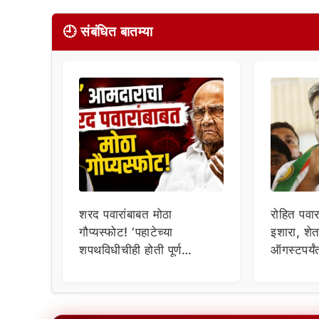
🕘 संबंधित बातम्या
शरद पवारांबाबत मोठा
रोहित पवा
गौप्यस्फोट! ‘पहाटेच्या
इशारा, शे
शपथविधीचीही होती पूर्ण
ऑगस्टपर्य
कल्पना’; ‘या’ आमदाराचा दावा
कारण आलं