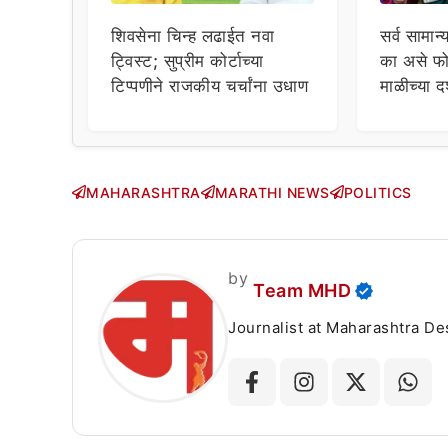
शिवसेना चिन्ह लढाईत नवा
सर्व सामान्
ट्विस्ट; सुप्रीम कोर्टाच्या
का असे फो
टिप्पणीने राजकीय चर्चांना उधाण
माळीच्या द
चाहत्यांच
सवाल!
MAHARASHTRA
MARATHI NEWS
POLITICS
by
Team MHD
Journalist at Maharashtra Desha