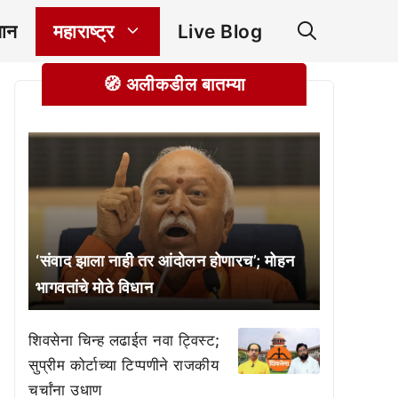
ञान
महाराष्ट्र
Live Blog
🧭 अलीकडील बातम्या
‘संवाद झाला नाही तर आंदोलन होणारच’; मोहन
भागवतांचे मोठे विधान
शिवसेना चिन्ह लढाईत नवा ट्विस्ट;
सुप्रीम कोर्टाच्या टिप्पणीने राजकीय
चर्चांना उधाण