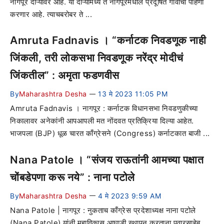
नागपूर दौऱ्यावर आहे. या दौऱ्यामध्ये ते नागपूरमधील प्रदूषित गावांची पाहणी
करणार आहे. त्याचबरोबर ते ...
Amruta Fadnavis । “कर्नाटक निवडणूक नाही
जिंकली, तरी लोकसभा निवडणूक नरेंद्र मोदीचं
जिंकतील” : अमृता फडणवीस
By
Maharashtra Desha
13 मे 2023 11:05 PM
—
Amruta Fadnavis । नागपूर : कर्नाटक विधानसभा निवडणुकीच्या
निकालावर अनेकांनी आपआपली मत नोंदवत प्रतिक्रिया दिल्या आहेत.
भाजपला (BJP) धूळ चारत काँग्रेसने (Congress) कर्नाटकात बाजी ...
Nana Patole । “संजय राऊतांनी आमच्या पक्षात
चोंबडेपणा करू नये” : नाना पटोले
By
Maharashtra Desha
4 मे 2023 9:59 AM
—
Nana Patole | नागपूर : नुकताच काँग्रेस प्रदेशाध्यक्ष नाना पटोले
(Nana Patole) यांनी महाविकास आघाडी स्थापन करताना पवारसाहेब