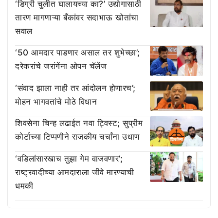
‘डिग्री चुलीत घालायच्या का?’ उद्योगासाठी
तारण मागणाऱ्या बँकांवर सदाभाऊ खोतांचा
सवाल
‘50 आमदार पाडणार असाल तर शुभेच्छा’;
दरेकरांचे जरांगेंना ओपन चॅलेंज
‘संवाद झाला नाही तर आंदोलन होणारच’;
मोहन भागवतांचे मोठे विधान
शिवसेना चिन्ह लढाईत नवा ट्विस्ट; सुप्रीम
कोर्टाच्या टिप्पणीने राजकीय चर्चांना उधाण
‘वडिलांसारखाच तुझा गेम वाजवणार’;
राष्ट्रवादीच्या आमदाराला जीवे मारण्याची
धमकी