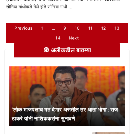
सोनिया गांधींकडे गेले होते सोनिया गांधी ...
Previous
1
…
9
10
11
12
13
14
Next
🧭 अलीकडील बातम्या
‘लोक भाजपलाच मत देणार असतील तर आता भोगा’; राज
ठाकरे यांनी नाशिककरांना सुनावणे