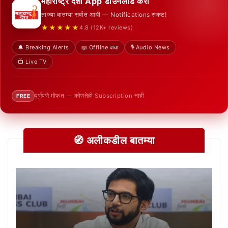
महाराष्ट्र देशा App डाउनलोड करा
ताज्या बातम्या सर्वात आधी — Notifications सकट!
★★★★★
4.8 (12K+ reviews)
🔔 Breaking Alerts
📖 Offline वाचा
🎙️ Audio News
📺 Live TV
पूर्णपणे मोफत — कोणतेही Subscription नाही
FREE
🧭 अलीकडील बातम्या