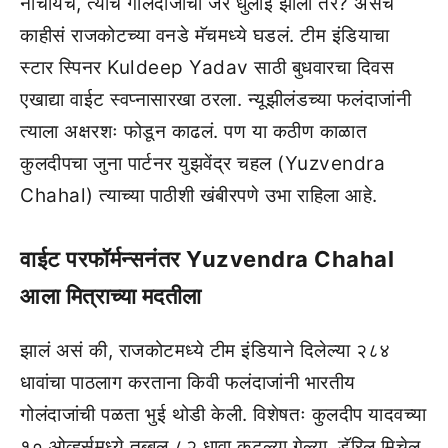
नाचायचे, त्याच गोलंदाजाची जर धुलाई झाली तर? असंच
काहीसं राजकोटच्या वनडे मॅचमध्ये घडलं. टीम इंडियाचा
स्टार स्पिनर Kuldeep Yadav साठी बुधवारचा दिवस
एखाद्या वाईट स्वप्नासारखा ठरला. न्यूझीलंडच्या फलंदाजांनी
त्याला अक्षरशः फोडून काढलं. पण या कठीण काळात
कुलदीपचा जुना पार्टनर युझवेंद्र चहल (Yuzvendra
Chahal) त्याच्या पाठीशी खंबीरपणे उभा राहिला आहे.
वाईट परफॉर्मन्सनंतर Yuzvendra Chahal
आला मित्राच्या मदतीला
झालं असं की, राजकोटमध्ये टीम इंडियाने दिलेल्या २८४
धावांचा पाठलाग करताना किवी फलंदाजांनी भारतीय
गोलंदाजांची पळता भुई थोडी केली. विशेषतः कुलदीप यादवच्या
१० ओव्हर्समध्ये तब्बल ८२ धावा कुटल्या गेल्या. डॅरिल मिचेल