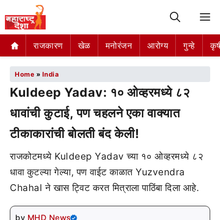
M
राजकारण
खेळ
मनोरंजन
आरोग्य
गुन्हे
कृष
Home
»
India
Kuldeep Yadav: १० ओव्हरमध्ये ८२
धावांची कुटाई, पण चहलने एका वाक्यात
टीकाकारांची बोलती बंद केली!
राजकोटमध्ये Kuldeep Yadav च्या १० ओव्हरमध्ये ८२
धावा कुटल्या गेल्या, पण वाईट काळात Yuzvendra
Chahal ने खास ट्विट करत मित्राला पाठिंबा दिला आहे.
by
MHD News