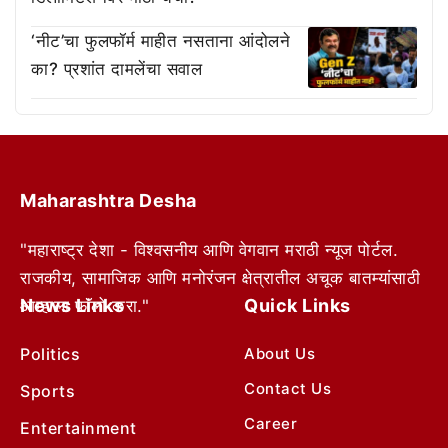
‘नीट’चा फुलफॉर्म माहीत नसताना आंदोलने
का? प्रशांत दामलेंचा सवाल
Maharashtra Desha
"महाराष्ट्र देशा - विश्वसनीय आणि वेगवान मराठी न्यूज पोर्टल.
राजकीय, सामाजिक आणि मनोरंजन क्षेत्रातील अचूक बातम्यांसाठी
News Links
Quick Links
आम्हाला फॉलो करा."
Politics
About Us
Contact Us
Sports
Career
Entertainment