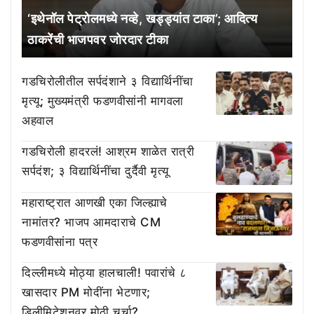
‘इथेनॉल पेट्रोलमध्ये नव्हे, खड्ड्यांत टाका’; आदित्य
ठाकरेंची भाजपवर जोरदार टीका
गडचिरोलीतील सर्पदंशाने ३ विद्यार्थिनींचा
मृत्यू; मुख्यमंत्री फडणवीसांनी मागवला
अहवाल
गडचिरोली हादरलं! आश्रम शाळेत रात्री
सर्पदंश; ३ विद्यार्थिनींचा दुर्दैवी मृत्यू
महाराष्ट्रात आणखी एका जिल्ह्याचे
नामांतर? भाजप आमदाराचे CM
फडणवीसांना पत्र
दिल्लीमध्ये मोठ्या हालचाली! पवारांचे ८
खासदार PM मोदींना भेटणार;
डिलीमिटेशनवर मोठी चर्चा?