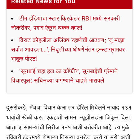
Related News for You
टीम इंडियाचा स्टार क्रिकेटर RBI मध्ये सरकारी
नोकरीवर; पगार ऐकून थक्क व्हाल!
विराट कोहलीला अजिंक्य रहाणेची आठवण; ‘तू माझा
सर्वात आवडता…’, निवृत्तीच्या घोषणेनंतर इन्स्टाग्रामवर
भावूक पोस्ट!
‘सूनबाई चहा हवा का कॉफी?’, सूनबाईंची प्रेमाने
विचारपूस; सचिनच्या वागण्याने चाहते भारावले
दुसरीकडे, मॅचचा विचार केला तर डॅरिल मिचेलने नाबाद १३१
धावांची खेळी करत एकहाती सामना न्यूझीलंडला जिंकून दिला.
आता ३ सामन्यांची सिरीज १-१ अशी बरोबरीत आहे. त्यामुळे
रविवारी इंदूरमध्ये होणाऱ्या तिसऱ्या वनडेत ‘करो या मरो’ अशी