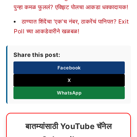
पुन्हा कमळ फुललं? एक्झिट पोलचा आकडा धक्कादायक!
ठाण्यात शिंदेंचा ‘एक’च नंबर, ठाकरेंचं पानिपत? Exit
Poll च्या आकडेवारीने खळबळ!
Share this post:
Facebook
X
WhatsApp
बातम्यांसाठी YouTube चॅनेल