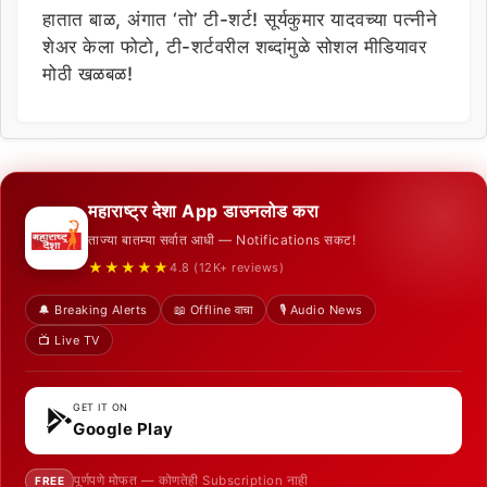
हातात बाळ, अंगात ‘तो’ टी-शर्ट! सूर्यकुमार यादवच्या पत्नीने
शेअर केला फोटो, टी-शर्टवरील शब्दांमुळे सोशल मीडियावर
मोठी खळबळ!
महाराष्ट्र देशा App डाउनलोड करा
ताज्या बातम्या सर्वात आधी — Notifications सकट!
★★★★★
4.8 (12K+ reviews)
🔔 Breaking Alerts
📖 Offline वाचा
🎙️ Audio News
📺 Live TV
GET IT ON
Google Play
पूर्णपणे मोफत — कोणतेही Subscription नाही
FREE