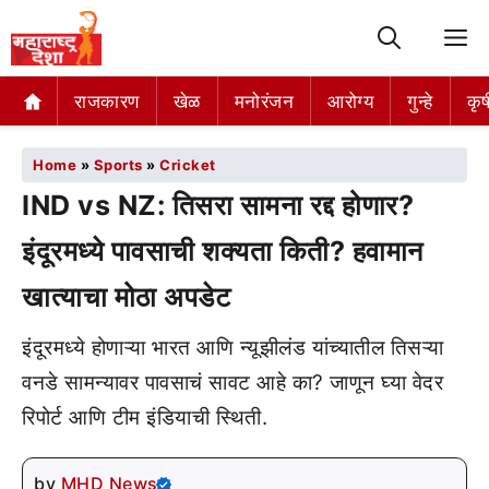
M
राजकारण
खेळ
मनोरंजन
आरोग्य
गुन्हे
कृष
Home
»
Sports
»
Cricket
IND vs NZ: तिसरा सामना रद्द होणार?
इंदूरमध्ये पावसाची शक्यता किती? हवामान
खात्याचा मोठा अपडेट
इंदूरमध्ये होणाऱ्या भारत आणि न्यूझीलंड यांच्यातील तिसऱ्या
वनडे सामन्यावर पावसाचं सावट आहे का? जाणून घ्या वेदर
रिपोर्ट आणि टीम इंडियाची स्थिती.
by
MHD News