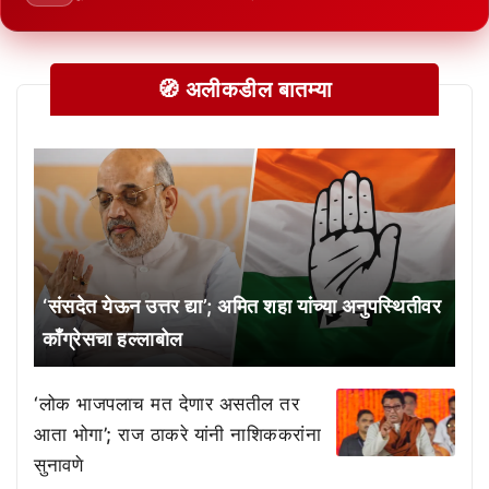
🧭 अलीकडील बातम्या
‘संसदेत येऊन उत्तर द्या’; अमित शहा यांच्या अनुपस्थितीवर
काँग्रेसचा हल्लाबोल
‘लोक भाजपलाच मत देणार असतील तर
आता भोगा’; राज ठाकरे यांनी नाशिककरांना
सुनावणे