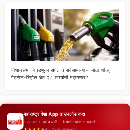
विधानसभा निवडणुका संपताच सर्वसामान्यांना मोठा शॉक;
पेट्रोल-डिझेल थेट २८ रुपयांनी महागणार?
महाराष्ट्र देशा App डाउनलोड करा
ताज्या बातम्या सर्वात आधी — Notifications सकट!
★★★★★
4.8 (12K+ reviews)