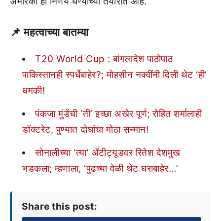
अमेरिका हा निर्णय घेण्याच्या तयारीत आहे.
📌 महत्वाच्या बातम्या
T20 World Cup : बांगलादेश पाठोपाठ
पाकिस्तानही स्पर्धेबाहेर?; मोहसीन नक्वींनी दिली थेट ‘ही’
धमकी!
पंकजा मुंडेंची ‘ती’ इच्छा अखेर पूर्ण; रोहित शर्मालाही
डॉक्टरेट, पुण्यात दोघांचा मोठा सन्मान!
सोनालीच्या ‘त्या’ ॲटीट्यूडवर रितेश देशमुख
भडकला; म्हणाला, ‘पुढच्या वेळी थेट घराबाहेर…’
Share this post: