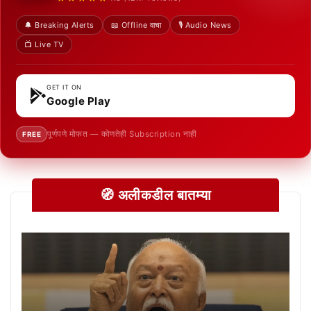
🔔 Breaking Alerts
📖 Offline वाचा
🎙️ Audio News
📺 Live TV
GET IT ON
Google Play
पूर्णपणे मोफत — कोणतेही Subscription नाही
FREE
🧭 अलीकडील बातम्या