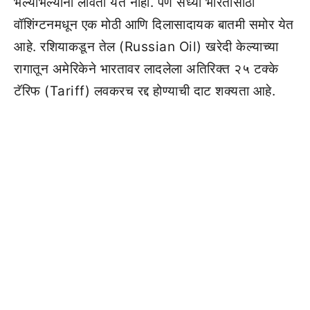
भल्याभल्यांना लावता येत नाही. पण सध्या भारतासाठी
वॉशिंग्टनमधून एक मोठी आणि दिलासादायक बातमी समोर येत
आहे. रशियाकडून तेल (Russian Oil) खरेदी केल्याच्या
रागातून अमेरिकेने भारतावर लादलेला अतिरिक्त २५ टक्के
टॅरिफ (Tariff) लवकरच रद्द होण्याची दाट शक्यता आहे.