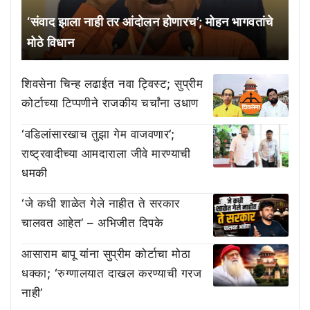
‘संवाद झाला नाही तर आंदोलन होणारच’; मोहन भागवतांचे
मोठे विधान
शिवसेना चिन्ह लढाईत नवा ट्विस्ट; सुप्रीम
कोर्टाच्या टिप्पणीने राजकीय चर्चांना उधाण
‘वडिलांसारखाच तुझा गेम वाजवणार’;
राष्ट्रवादीच्या आमदाराला जीवे मारण्याची
धमकी
‘जे कधी शाळेत गेले नाहीत ते सरकार
चालवत आहेत’ – अभिजीत दिपके
आसाराम बापू यांना सुप्रीम कोर्टाचा मोठा
धक्का; ‘रुग्णालयात दाखल करण्याची गरज
नाही’