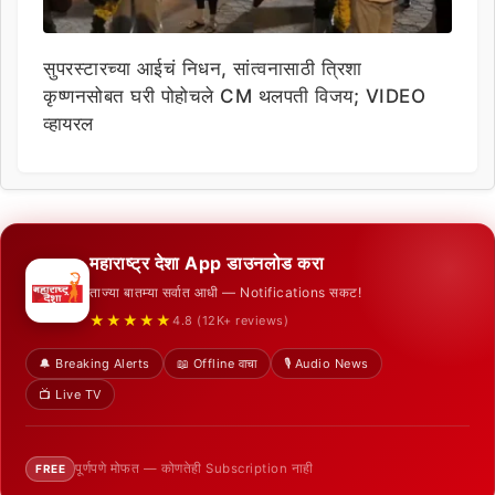
सुपरस्टारच्या आईचं निधन, सांत्वनासाठी त्रिशा
कृष्णनसोबत घरी पोहोचले CM थलपती विजय; VIDEO
व्हायरल
महाराष्ट्र देशा App डाउनलोड करा
ताज्या बातम्या सर्वात आधी — Notifications सकट!
★★★★★
4.8 (12K+ reviews)
🔔 Breaking Alerts
📖 Offline वाचा
🎙️ Audio News
📺 Live TV
पूर्णपणे मोफत — कोणतेही Subscription नाही
FREE