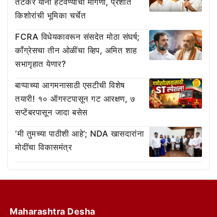
तटकरे यांना हटवण्याची मागणी, प्रशांत
किशोरांची भूमिका चर्चेत
FCRA विधेयकावरून संसदेत मोठा संघर्ष;
काँग्रेसचा तीन ओळींचा व्हिप, अमित शाह
सभागृहात येणार?
बाप्पाच्या आगमनासाठी एसटीची विशेष
तयारी! १० ऑगस्टपासून गट आरक्षण, ७
सप्टेंबरपासून जादा बसेस
‘मी तुमच्या पाठीशी आहे’; NDA खासदारांना
मोदींचा विकासमंत्र
Maharashtra Desha