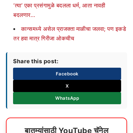
‘त्या’ एका प्रसंगामुळे बदलला धर्म, आता नावही
बदलणार…
कान्समध्ये असेल प्राजक्ता माळीचा जलवा; पण इकडे
तर हवा मात्र गिरीजा ओकचीच
Share this post:
Facebook
X
WhatsApp
बातम्यांसाठी YouTube चॅनेल