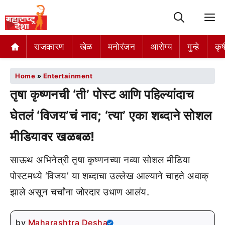
M
राजकारण
खेळ
मनोरंजन
आरोग्य
गुन्हे
कृष
Home
»
Entertainment
तृषा कृष्णनची ‘ती’ पोस्ट आणि पहिल्यांदाच
घेतलं ‘विजय’चं नाव; ‘त्या’ एका शब्दाने सोशल
मीडियावर खळबळ!
साऊथ अभिनेत्री तृषा कृष्णनच्या नव्या सोशल मीडिया
पोस्टमध्ये ‘विजय’ या शब्दाचा उल्लेख आल्याने चाहते अवाक्
झाले असून चर्चांना जोरदार उधाण आलंय.
by
Maharashtra Desha