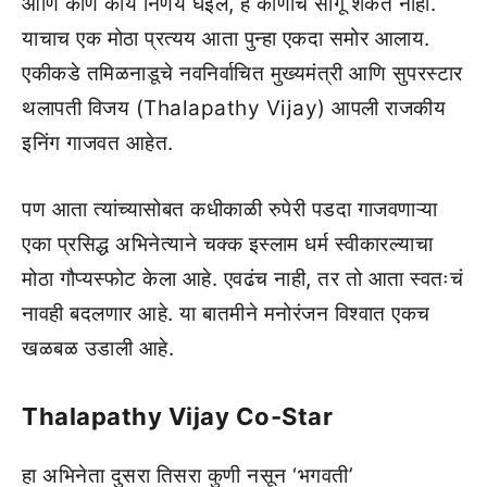
आणि कोण काय निर्णय घेईल, हे कोणीच सांगू शकत नाही.
याचाच एक मोठा प्रत्यय आता पुन्हा एकदा समोर आलाय.
एकीकडे तमिळनाडूचे नवनिर्वाचित मुख्यमंत्री आणि सुपरस्टार
थलापती विजय (Thalapathy Vijay) आपली राजकीय
इनिंग गाजवत आहेत.
पण आता त्यांच्यासोबत कधीकाळी रुपेरी पडदा गाजवणाऱ्या
एका प्रसिद्ध अभिनेत्याने चक्क इस्लाम धर्म स्वीकारल्याचा
मोठा गौप्यस्फोट केला आहे. एवढंच नाही, तर तो आता स्वतःचं
नावही बदलणार आहे. या बातमीने मनोरंजन विश्वात एकच
खळबळ उडाली आहे.
Thalapathy Vijay Co-Star
हा अभिनेता दुसरा तिसरा कुणी नसून ‘भगवती’