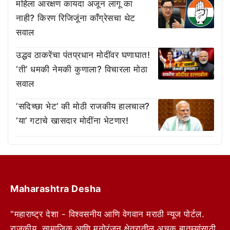
महिला आरक्षण कायदा अजून लागू का
नाही? किरण रिजिजूंना काँग्रेसचा थेट
सवाल
उद्धव ठाकरेंचा पंतप्रधान मोदींवर घणाघात!
‘ती’ धमकी नेमकी कुणाला? विचारला मोठा
सवाल
‘सदिच्छा भेट’ की मोठी राजकीय हालचाल?
‘या’ गटाचे खासदार मोदींना भेटणार!
Maharashtra Desha
"महाराष्ट्र देशा - विश्वसनीय आणि वेगवान मराठी न्यूज पोर्टल.
राजकीय, सामाजिक आणि मनोरंजन क्षेत्रातील अचूक बातम्यांसाठी