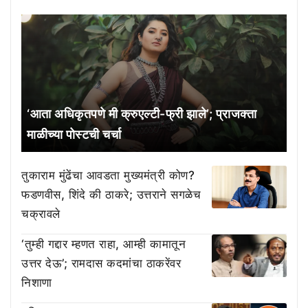
‘आता अधिकृतपणे मी क्रुएल्टी-फ्री झाले’; प्राजक्ता
माळीच्या पोस्टची चर्चा
तुकाराम मुंढेंचा आवडता मुख्यमंत्री कोण?
फडणवीस, शिंदे की ठाकरे; उत्तराने सगळेच
चक्रावले
‘तुम्ही गद्दार म्हणत राहा, आम्ही कामातून
उत्तर देऊ’; रामदास कदमांचा ठाकरेंवर
निशाणा