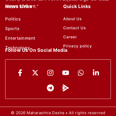
News Links
Quick Links
आम्हाला फॉलो करा."
Politics
About Us
Contact Us
Sports
Career
Entertainment
Privacy policy
Technology
Follow Us On Social Media
© 2026 Maharashtra Desha • All rights reserved