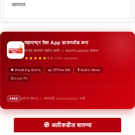
व्हायरल
महाराष्ट्र देशा App डाउनलोड करा
ताज्या बातम्या सर्वात आधी — Notifications सकट!
★★★★★
4.8 (12K+ reviews)
🔔 Breaking Alerts
📖 Offline वाचा
🎙️ Audio News
📺 Live TV
पूर्णपणे मोफत — कोणतेही Subscription नाही
FREE
🧭 अलीकडील बातम्या