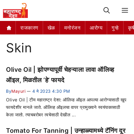
M
राजकारण
खेळ
मनोरंजन
आरोग्य
गुन्हे
कृष
Skin
Olive Oil | झोपण्यापूर्वी चेहऱ्याला लावा ऑलिव्ह
ऑइल, मिळतील ‘हे’ फायदे
By
Mayuri
4 मे 2023 4:30 PM
—
Olive Oil | टीम महाराष्ट्र देशा: ऑलिव्ह ऑइल आपल्या आरोग्यासाठी खूप
फायदेशीर मानले जाते. ऑलिव्ह ऑइलचा वापर प्रामुख्याने स्वयंपाकासाठी
केला जातो. त्याचबरोबर त्वचेसाठी देखील ...
Tomato For Tanning | उन्हाळ्यामध्ये टॅनिंग दूर