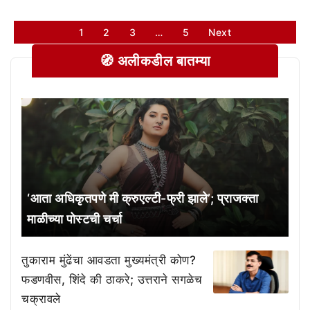
1
2
3
…
5
Next
🧭 अलीकडील बातम्या
‘आता अधिकृतपणे मी क्रुएल्टी-फ्री झाले’; प्राजक्ता
माळीच्या पोस्टची चर्चा
तुकाराम मुंढेंचा आवडता मुख्यमंत्री कोण?
फडणवीस, शिंदे की ठाकरे; उत्तराने सगळेच
चक्रावले