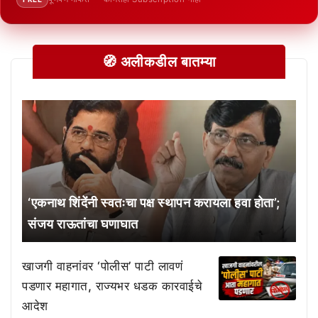
🧭 अलीकडील बातम्या
‘एकनाथ शिंदेंनी स्वतःचा पक्ष स्थापन करायला हवा होता’;
संजय राऊतांचा घणाघात
खाजगी वाहनांवर ‘पोलीस’ पाटी लावणं
पडणार महागात, राज्यभर धडक कारवाईचे
आदेश