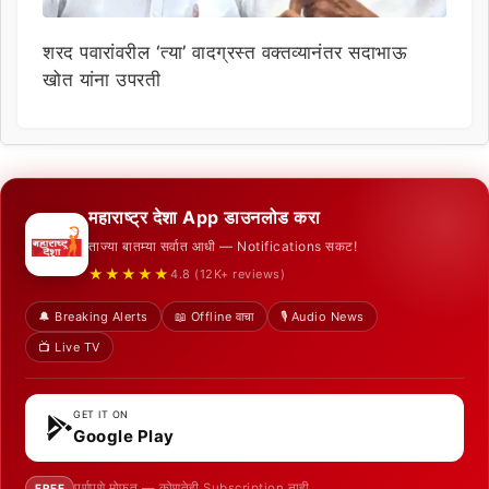
शरद पवारांवरील ‘त्या’ वादग्रस्त वक्तव्यानंतर सदाभाऊ
खोत यांना उपरती
महाराष्ट्र देशा App डाउनलोड करा
ताज्या बातम्या सर्वात आधी — Notifications सकट!
★★★★★
4.8 (12K+ reviews)
🔔 Breaking Alerts
📖 Offline वाचा
🎙️ Audio News
📺 Live TV
GET IT ON
Google Play
पूर्णपणे मोफत — कोणतेही Subscription नाही
FREE