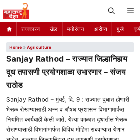
M
राजकारण
खेळ
मनोरंजन
आरोग्य
गुन्हे
कृष
Home
»
Agriculture
Sanjay Rathod – राज्यात जिल्हानिहाय
दूध तपासणी प्रयोगशाळा उभारणार – संजय
राठोड
Sanjay Rathod – मुंबई, दि. 9 : राज्यात दुधात होणारी
भेसळ रोखण्यासाठी अन्न व औषध प्रशासन विभागामार्फत
नियमित कार्यवाही केली जाते. येत्या काळात दुधातील भेसळ
रोखण्यासाठी विभागांमार्फत विविध मोहिमा राबवण्यात येणार
आहेत. राज्यात जिल्ह्यानिहाय दूध तपासणी प्रयोगशाळा