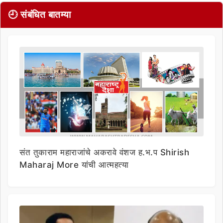
🕘 संबंधित बातम्या
संत तुकाराम महाराजांचे अकरावे वंशज ह.भ.प Shirish
Maharaj More यांची आत्महत्या