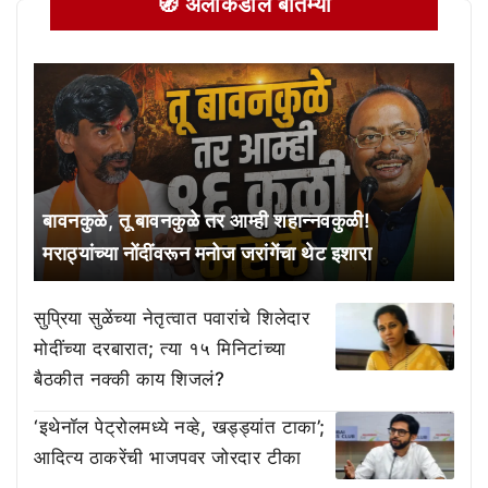
🧭 अलीकडील बातम्या
बावनकुळे, तू बावनकुळे तर आम्ही शहान्नवकुळी!
मराठ्यांच्या नोंदींवरून मनोज जरांगेंचा थेट इशारा
सुप्रिया सुळेंच्या नेतृत्वात पवारांचे शिलेदार
मोदींच्या दरबारात; त्या १५ मिनिटांच्या
बैठकीत नक्की काय शिजलं?
‘इथेनॉल पेट्रोलमध्ये नव्हे, खड्ड्यांत टाका’;
आदित्य ठाकरेंची भाजपवर जोरदार टीका