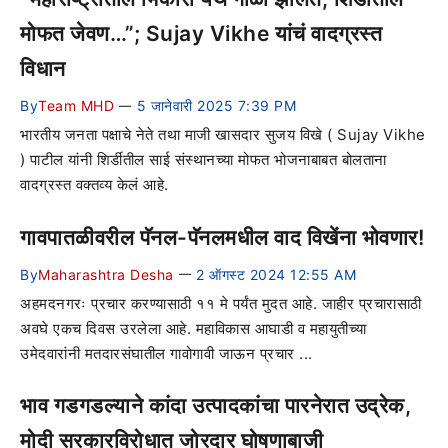
मोफत जेवण…”; Sujay Vikhe यांचं वादग्रस्त
विधान
By
Team MHD
5 जानेवारी 2025 7:39 PM
—
भारतीय जनता पक्षाचे नेते तथा माजी खासदार सुजय विखे ( Sujay Vikhe
) पाटील यांनी शिर्डीतील साई संस्थानच्या मोफत भोजनाबाबत बोलताना
वादग्रस्त वक्तव्य केलं आहे.
गावपातळीवरील पॅनल-पॅनलमधील वाद विखेंना भोवणार!
By
Maharashtra Desha
2 ऑगस्ट 2024 12:55 AM
—
अहमदनगरः प्रचार करण्यासाठी ११ मे पर्यंत मुदत आहे. जाहीर प्रचारासाठी
अवघे एकच दिवस उरलेला आहे. महाविकास आघाडी व महायुतीच्या
उमेदवारांनी मतदारसंघातील गावोगावी जाऊन प्रचार ...
भाव गडगडल्याने कांदा उत्पादकांचा पारनेरात उद्रेक,
मोदी सरकारविरोधात जोरदार घोषणाबाजी