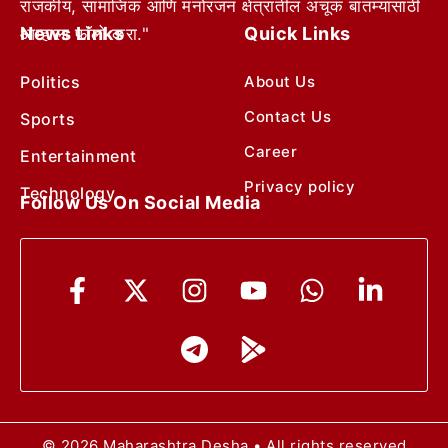
राजकीय, सामाजिक आणि मनोरंजन क्षेत्रातील अचूक बातम्यांसाठी
News Links
Quick Links
आम्हाला फॉलो करा."
Politics
About Us
Contact Us
Sports
Career
Entertainment
Privacy policy
Technology
Follow Us On Social Media
© 2026 Maharashtra Desha • All rights reserved