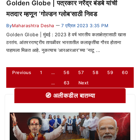
Golden Globe | पत्रकार नरेंद्र बंडबे यांची
मतदार म्हणून ‘गोल्डन ग्लोब’साठी निवड
By
Maharashtra Desha
7 एप्रिल 2023 3:35 PM
—
Golden Globe | मुंबई : 2023 हे वर्ष भारतीय कलाक्षेत्रासाठी खास
ठरतंय. आंतररराष्ट्रीय तापळीवर भारतातील कलाकृतींचा गौरव होताना
पाहायला मिळत आहे. नुकत्याच ‘आरआरआर’च्या ‘नाटू ...
Previous
1
…
56
57
58
59
60
…
63
Next
🧭 अलीकडील बातम्या