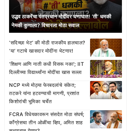
उद्धव ठाकरेंचा पंतप्रधान मोदींवर घणाघात! ‘ती’ धमकी
नेमकी कुणाला? विचारला मोठा सवाल
‘सदिच्छा भेट’ की मोठी राजकीय हालचाल?
‘या’ गटाचे खासदार मोदींना भेटणार!
‘शिक्षण आणि नाती कधी विसरू नका’; IIT
दिल्लीच्या विद्यार्थ्यांना मोदींचा खास सल्ला
NCP मध्ये मोठ्या फेरबदलांचे संकेत;
तटकरे यांना हटवण्याची मागणी, प्रशांत
किशोरांची भूमिका चर्चेत
FCRA विधेयकावरून संसदेत मोठा संघर्ष;
काँग्रेसचा तीन ओळींचा व्हिप, अमित शाह
सभागृहात येणार?