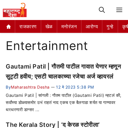
M
राजकारण
खेळ
मनोरंजन
आरोग्य
गुन्हे
कृष
Entertainment
Gautami Patil | गौतमी पाटील गावात येणार म्हणून
सुट्टी हवीय; एसटी चालकाच्या रजेचा अर्ज व्हायरलं
By
Maharashtra Desha
12 मे 2023 5:38 PM
—
Gautami Patil | सांगली : गौतम पाटील (Gautami Patil) म्हटलं की,
सर्वांच्या डोळ्यासमोर उभं राहतं नाद एकच एक बैलगाडा शर्यत या गाण्यावर
थरथरणारी डान्सर ...
The Kerala Story | ‘द केरळ स्टोरीला’