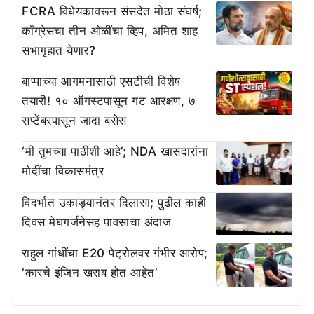
FCRA विधेयकावरून संसदेत मोठा संघर्ष;
काँग्रेसचा तीन ओळींचा व्हिप, अमित शाह
सभागृहात येणार?
बाप्पाच्या आगमनासाठी एसटीची विशेष
तयारी! १० ऑगस्टपासून गट आरक्षण, ७
सप्टेंबरपासून जादा बसेस
‘मी तुमच्या पाठीशी आहे’; NDA खासदारांना
मोदींचा विकासमंत्र
विदर्भात उकाड्यानंतर दिलासा; पुढील काही
दिवस मेघगर्जनेसह पावसाचा अंदाज
राहुल गांधींचा E20 पेट्रोलवर गंभीर आरोप;
‘कारचे इंजिन खराब होत आहेत’