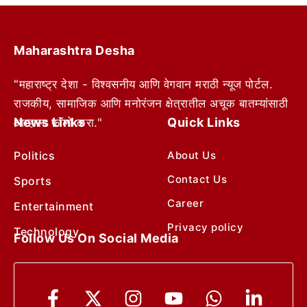
Maharashtra Desha
"महाराष्ट्र देशा - विश्वसनीय आणि वेगवान मराठी न्यूज पोर्टल.
राजकीय, सामाजिक आणि मनोरंजन क्षेत्रातील अचूक बातम्यांसाठी
News Links
Quick Links
आम्हाला फॉलो करा."
Politics
About Us
Contact Us
Sports
Career
Entertainment
Privacy policy
Technology
Follow Us On Social Media