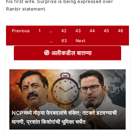
his first wife. Surprise is being expressed over
Ranbir statement.
Previous
1
…
42
43
44
45
46
…
63
Next
🧭 अलीकडील बातम्या
NCPमध्ये मोठ्या फेरबदलांचे संकेत; तटकरे हटवण्याची
मागणी, प्रशांत किशोरांची भूमिका चर्चेत