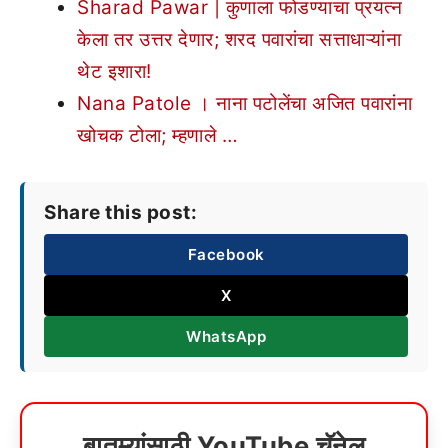
Sharad Pawar | कुणाला फोडण्याचा प्रयत्न
केला तर उत्तर देणार; शरद पवारांचा सत्ताधाऱ्यांना
थेट इशारा!
Nana Patole । नाना पटोलेंचा अजित पवारांना
खोचक टोला; म्हणाले …
Share this post:
Facebook
X
WhatsApp
बातम्यांसाठी YouTube चॅनेल