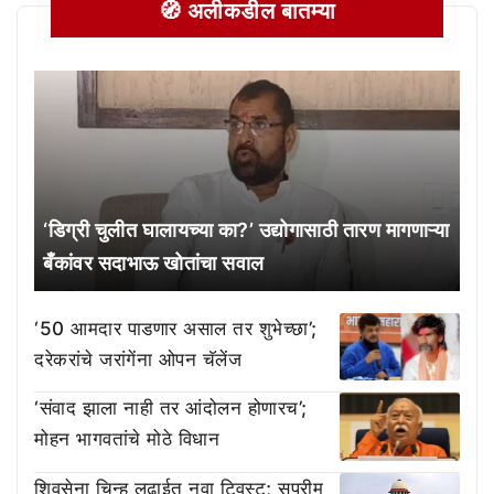
🧭 अलीकडील बातम्या
‘डिग्री चुलीत घालायच्या का?’ उद्योगासाठी तारण मागणाऱ्या
बँकांवर सदाभाऊ खोतांचा सवाल
‘50 आमदार पाडणार असाल तर शुभेच्छा’;
दरेकरांचे जरांगेंना ओपन चॅलेंज
‘संवाद झाला नाही तर आंदोलन होणारच’;
मोहन भागवतांचे मोठे विधान
शिवसेना चिन्ह लढाईत नवा ट्विस्ट; सुप्रीम