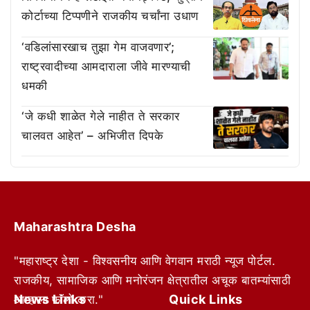
कोर्टाच्या टिप्पणीने राजकीय चर्चांना उधाण
‘वडिलांसारखाच तुझा गेम वाजवणार’;
राष्ट्रवादीच्या आमदाराला जीवे मारण्याची
धमकी
‘जे कधी शाळेत गेले नाहीत ते सरकार
चालवत आहेत’ – अभिजीत दिपके
Maharashtra Desha
"महाराष्ट्र देशा - विश्वसनीय आणि वेगवान मराठी न्यूज पोर्टल.
राजकीय, सामाजिक आणि मनोरंजन क्षेत्रातील अचूक बातम्यांसाठी
News Links
Quick Links
आम्हाला फॉलो करा."